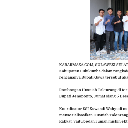
KABARMASA.COM, SULAWESI SELATAN 
Kabupaten Bulukumba dalam rangkaia
rencananya Bupati Gowa tersebut ak
Rombongan Husniah Talenrang di teri
Bupati Jeneponto, Jumat siang 5 De
Koordinator SSI Suwandi Wahyudi men
mensosialisasikan Husniah Talenran
Rakyat, yaitu bedah rumah miskin ek