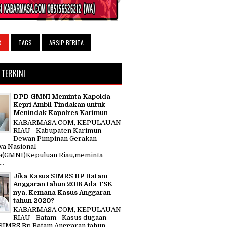
R
TAGS
ARSIP BERITA
 TERKINI
DPD GMNI Meminta Kapolda
Kepri Ambil Tindakan untuk
Menindak Kapolres Karimun
KABARMASA.COM, KEPULAUAN
RIAU - Kabupaten Karimun -
Dewan Pimpinan Gerakan
a Nasional
a(GMNI)Kepuluan Riau,meminta
..
Jika Kasus SIMRS BP Batam
Anggaran tahun 2018 Ada TSK
nya, Kemana Kasus Anggaran
tahun 2020?
KABARMASA.COM, KEPULAUAN
RIAU - Batam - Kasus dugaan
SIMRS Bp Batam Anggaran tahun