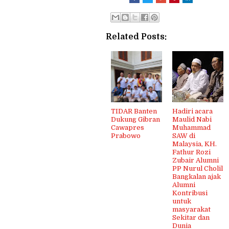
Related Posts:
TIDAR Banten
Hadiri acara
Dukung Gibran
Maulid Nabi
Cawapres
Muhammad
Prabowo
SAW di
Malaysia, KH.
Fathur Rozi
Zubair Alumni
PP Nurul Cholil
Bangkalan ajak
Alumni
Kontribusi
untuk
masyarakat
Sekitar dan
Dunia