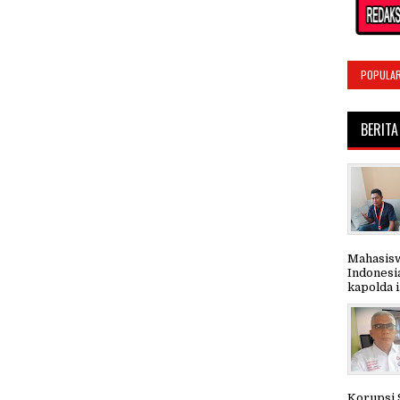
POPULA
BERITA
Mahasisw
Indonesi
kapolda i.
Korupsi 