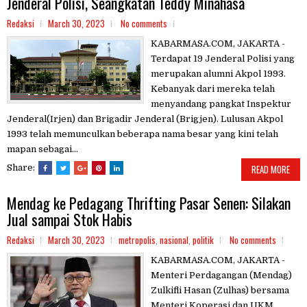
Jenderal Polisi, Seangkatan Teddy Minahasa
Redaksi
March 30, 2023
No comments
KABARMASA.COM, JAKARTA -
Terdapat 19 Jenderal Polisi yang
merupakan alumni Akpol 1993.
Kebanyak dari mereka telah
menyandang pangkat Inspektur
Jenderal(Irjen) dan Brigadir Jenderal (Brigjen). Lulusan Akpol
1993 telah memunculkan beberapa nama besar yang kini telah
mapan sebagai...
Share:
READ MORE
Mendag ke Pedagang Thrifting Pasar Senen: Silakan
Jual sampai Stok Habis
Redaksi
March 30, 2023
metropolis
,
nasional
,
politik
No comments
KABARMASA.COM, JAKARTA -
Menteri Perdagangan (Mendag)
Zulkifli Hasan (Zulhas) bersama
Menteri Koperasi dan UKM