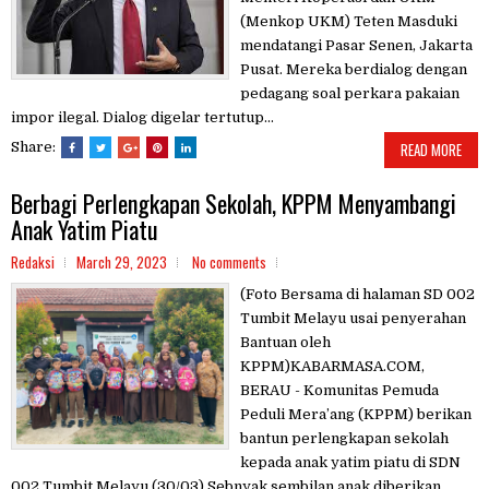
(Menkop UKM) Teten Masduki
mendatangi Pasar Senen, Jakarta
Pusat. Mereka berdialog dengan
pedagang soal perkara pakaian
impor ilegal. Dialog digelar tertutup...
Share:
READ MORE
Berbagi Perlengkapan Sekolah, KPPM Menyambangi
Anak Yatim Piatu
Redaksi
March 29, 2023
No comments
(Foto Bersama di halaman SD 002
Tumbit Melayu usai penyerahan
Bantuan oleh
KPPM)KABARMASA.COM,
BERAU - Komunitas Pemuda
Peduli Mera’ang (KPPM) berikan
bantun perlengkapan sekolah
kepada anak yatim piatu di SDN
002 Tumbit Melayu (30/03).Sebnyak sembilan anak diberikan...