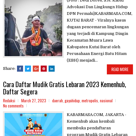
(Foto : Dedi Dores, S.H. Kabid
Advokasi Dan Lingkungn Hidup
DPN Permahi)KABARMASA.COM,
KUTAI BARAT - Viralnya kasus
dugaan pencemaran lingkungan
yang terjadi di Kampung Dingin
Kecamatan Muara Lawa
Kabupaten Kutai Barat oleh
Perusahaan Energi Batu Hitam
(EBH) menjadi...
Share:
READ MORE
Cara Daftar Mudik Gratis Lebaran 2023 Kemenhub,
Daftar Segera
Redaksi
March 27, 2023
daerah
,
gayahidup
,
metropolis
,
nasional
No comments
KABARMASA.COM, JAKARTA -
Kemenhub akan kembali
membuka pendaftaran
program Mudik Gratis Lebaran