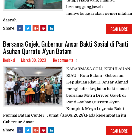
tetapi siapa yang mampu
bertanggungjawab
menyelenggarakan pemerintahan
daerah...
Share:
READ MORE
Bersama Gojek, Gubernur Ansar Bakti Sosial di Panti
Asuhan Qurrotu A'yun Batam
Redaksi
March 30, 2023
No comments
KABARMASA.COM, KEPULAUAN
RIAU - Kota Batam - Gubernur
Kepulauan Riau H. Ansar Ahmad
menghadiri kegiatan bakti sosial
bersama Mitra Driver Gojek di
Panti Asuhan Qurrotu A'yun
Komplek Mega Legenda Baloi
Permai Batam Center, Jumat, (31/03/2023).Pada kesempatan itu
Gubernur Ansar...
Share:
READ MORE