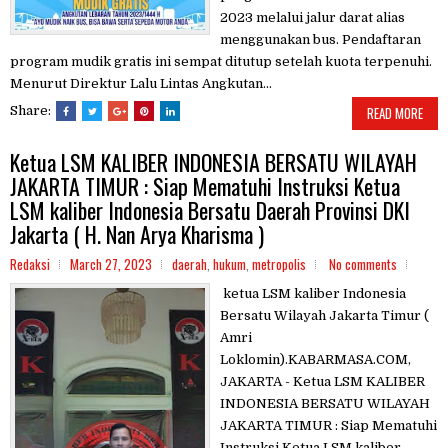
2023 melalui jalur darat alias
menggunakan bus. Pendaftaran
program mudik gratis ini sempat ditutup setelah kuota terpenuhi.
Menurut Direktur Lalu Lintas Angkutan...
Share:
READ MORE
Ketua LSM KALIBER INDONESIA BERSATU WILAYAH
JAKARTA TIMUR : Siap Mematuhi Instruksi Ketua
LSM kaliber Indonesia Bersatu Daerah Provinsi DKI
Jakarta ( H. Nan Arya Kharisma )
Redaksi
March 27, 2023
daerah
,
hukum
,
metropolis
No comments
ketua LSM kaliber Indonesia
Bersatu Wilayah Jakarta Timur (
Amri
Loklomin).KABARMASA.COM,
JAKARTA - Ketua LSM KALIBER
INDONESIA BERSATU WILAYAH
JAKARTA TIMUR : Siap Mematuhi
Instruksi Ketua LSM kaliber