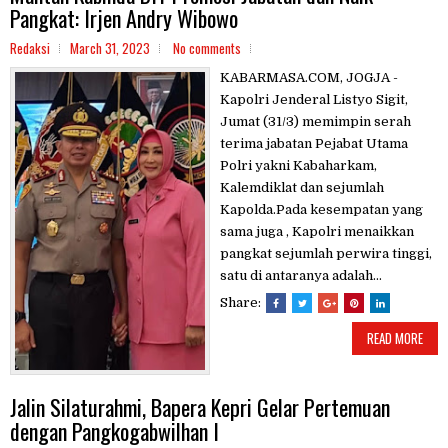
Pangkat: Irjen Andry Wibowo
Redaksi
March 31, 2023
No comments
KABARMASA.COM, JOGJA -
Kapolri Jenderal Listyo Sigit,
Jumat (31/3) memimpin serah
terima jabatan Pejabat Utama
Polri yakni Kabaharkam,
Kalemdiklat dan sejumlah
Kapolda.Pada kesempatan yang
sama juga , Kapolri menaikkan
pangkat sejumlah perwira tinggi,
satu di antaranya adalah...
Share:
READ MORE
Jalin Silaturahmi, Bapera Kepri Gelar Pertemuan
dengan Pangkogabwilhan I