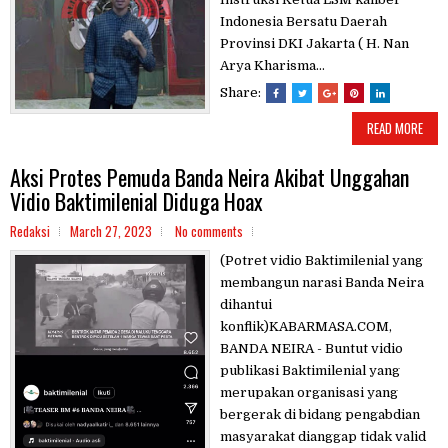
Indonesia Bersatu Daerah
Provinsi DKI Jakarta ( H. Nan
Arya Kharisma...
Share:
READ MORE
Aksi Protes Pemuda Banda Neira Akibat Unggahan
Vidio Baktimilenial Diduga Hoax
Redaksi
March 27, 2023
No comments
(Potret vidio Baktimilenial yang
membangun narasi Banda Neira
dihantui
konflik)KABARMASA.COM,
BANDA NEIRA - Buntut vidio
publikasi Baktimilenial yang
merupakan organisasi yang
bergerak di bidang pengabdian
masyarakat dianggap tidak valid