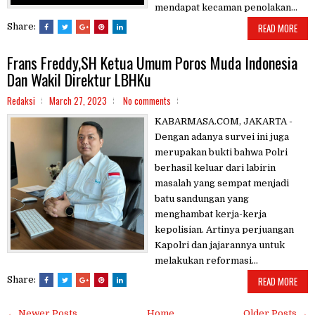
mendapat kecaman penolakan...
Share:
READ MORE
Frans Freddy,SH Ketua Umum Poros Muda Indonesia
Dan Wakil Direktur LBHKu
Redaksi
March 27, 2023
No comments
KABARMASA.COM, JAKARTA -
Dengan adanya survei ini juga
merupakan bukti bahwa Polri
berhasil keluar dari labirin
masalah yang sempat menjadi
batu sandungan yang
menghambat kerja-kerja
kepolisian. Artinya perjuangan
Kapolri dan jajarannya untuk
melakukan reformasi...
Share:
READ MORE
← Newer Posts
Home
Older Posts →