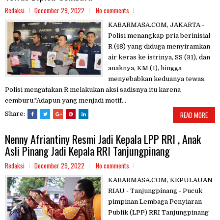
Redaksi
December 29, 2022
No comments
KABARMASA.COM, JAKARTA -
Polisi menangkap pria berinisial
R (48) yang diduga menyiramkan
air keras ke istrinya, SS (31), dan
anaknya, KM (1), hingga
menyebabkan keduanya tewas.
Polisi mengatakan R melakukan aksi sadisnya itu karena
cemburu."Adapun yang menjadi motif...
Share:
READ MORE
Nenny Afriantiny Resmi Jadi Kepala LPP RRI , Anak
Asli Pinang Jadi Kepala RRI Tanjungpinang
Redaksi
December 29, 2022
No comments
KABARMASA.COM, KEPULAUAN
RIAU - Tanjungpinang - Pucuk
pimpinan Lembaga Penyiaran
Publik (LPP) RRI Tanjungpinang