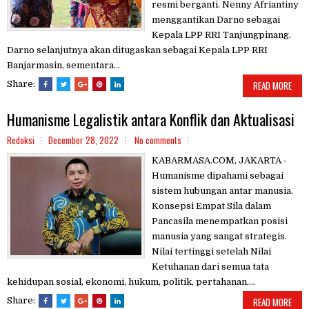
resmi berganti. Nenny Afriantiny
menggantikan Darno sebagai
Kepala LPP RRI Tanjungpinang.
Darno selanjutnya akan ditugaskan sebagai Kepala LPP RRI
Banjarmasin, sementara...
Share:
READ MORE
Humanisme Legalistik antara Konflik dan Aktualisasi
Redaksi
December 28, 2022
No comments
KABARMASA.COM, JAKARTA -
Humanisme dipahami sebagai
sistem hubungan antar manusia.
Konsepsi Empat Sila dalam
Pancasila menempatkan posisi
manusia yang sangat strategis.
Nilai tertinggi setelah Nilai
Ketuhanan dari semua tata
kehidupan sosial, ekonomi, hukum, politik, pertahanan,...
Share:
READ MORE