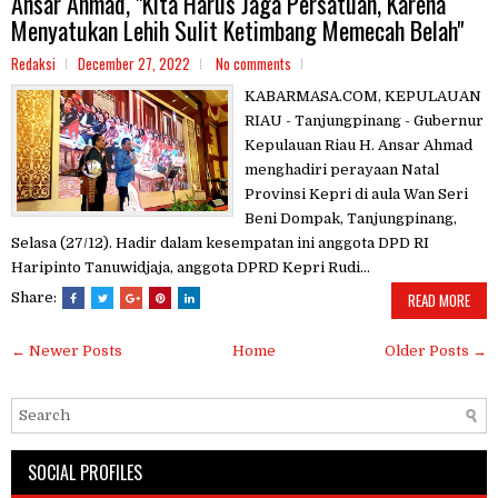
Ansar Ahmad, "Kita Harus Jaga Persatuan, Karena
Menyatukan Lehih Sulit Ketimbang Memecah Belah"
Redaksi
December 27, 2022
No comments
KABARMASA.COM, KEPULAUAN
RIAU - Tanjungpinang - Gubernur
Kepulauan Riau H. Ansar Ahmad
menghadiri perayaan Natal
Provinsi Kepri di aula Wan Seri
Beni Dompak, Tanjungpinang,
Selasa (27/12). Hadir dalam kesempatan ini anggota DPD RI
Haripinto Tanuwidjaja, anggota DPRD Kepri Rudi...
Share:
READ MORE
← Newer Posts
Home
Older Posts →
SOCIAL PROFILES