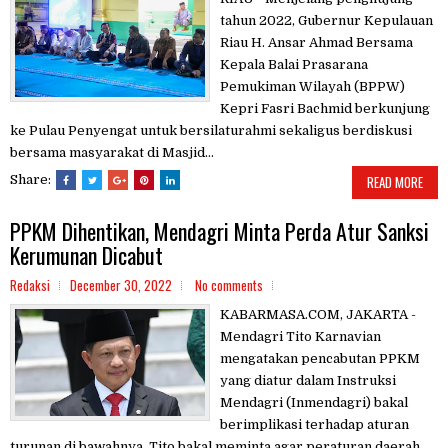
tahun 2022, Gubernur Kepulauan
Riau H. Ansar Ahmad Bersama
Kepala Balai Prasarana
Pemukiman Wilayah (BPPW)
Kepri Fasri Bachmid berkunjung
ke Pulau Penyengat untuk bersilaturahmi sekaligus berdiskusi
bersama masyarakat di Masjid...
Share:
READ MORE
PPKM Dihentikan, Mendagri Minta Perda Atur Sanksi
Kerumunan Dicabut
Redaksi
December 30, 2022
No comments
KABARMASA.COM, JAKARTA -
Mendagri Tito Karnavian
mengatakan pencabutan PPKM
yang diatur dalam Instruksi
Mendagri (Inmendagri) bakal
berimplikasi terhadap aturan
turunan di bawahnya. Tito bakal meminta agar peraturan daerah