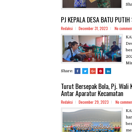
Sh
PJ KEPALA DESA BATU PUTIH
Redaksi
December 31, 2023
No commen
KA
De
be
202
Min
Share:
Turut Bersepak Bola, Pj. Wali
Antar Aparatur Kecamatan
Redaksi
December 29, 2023
No commen
KA
har
ber
me