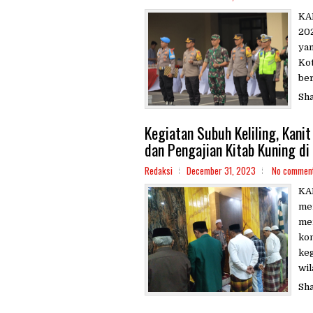
KA
20
yan
Kot
ber
Sh
Kegiatan Subuh Keliling, Kani
dan Pengajian Kitab Kuning di
Redaksi
December 31, 2023
No commen
KA
men
me
kon
keg
wil
Sh