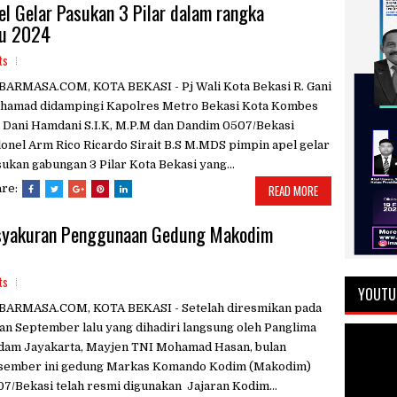
el Gelar Pasukan 3 Pilar dalam rangka
ru 2024
ts
BARMASA.COM, KOTA BEKASI - Pj Wali Kota Bekasi R. Gani
hamad didampingi Kapolres Metro Bekasi Kota Kombes
 Dani Hamdani S.I.K, M.P.M dan Dandim 0507/Bekasi
onel Arm Rico Ricardo Sirait B.S M.MDS pimpin apel gelar
ukan gabungan 3 Pilar Kota Bekasi yang...
are:
READ MORE
Tasyakuran Penggunaan Gedung Makodim
ts
YOUTU
BARMASA.COM, KOTA BEKASI - Setelah diresmikan pada
an September lalu yang dihadiri langsung oleh Panglima
dam Jayakarta, Mayjen TNI Mohamad Hasan, bulan
sember ini gedung Markas Komando Kodim (Makodim)
7/Bekasi telah resmi digunakan Jajaran Kodim...