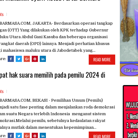
ts
BARMASA.COM, JAKARTA- Berdasarkan operasi tangkap
gan (OTT) Yang dilakukan oleh KPK terhadap Gubernur
uku Utara Abdul Gani Kasuba dan beberapa organisasi
angkat daerah (OPD) lainnya. Menjadi perhatian khusus
i mahasiswa maluku utara di Jabodetabek yang...
are:
READ MORE
pat hak suara memilih pada pemilu 2024 di
ts
BARMASA.COM, BEKASI - Pemilihan Umum (Pemilu)
jadi satu fase penting dalam menjalankan roda demokrasi
am suatu Negara terlebih Indonesia menganut sistem
okrasi.Melalui pemilu, sebetulnya kedaulatan rakyat
alnya mutlak dalam menentukan kepemimpinan...
are:
READ MORE