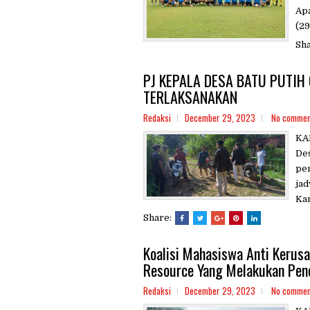
Apa
(29
Sh
PJ KEPALA DESA BATU PUTIH 
TERLAKSANAKAN
Redaksi
December 29, 2023
No commen
KA
De
pe
jad
Kan
Share:
Koalisi Mahasiswa Anti Keru
Resource Yang Melakukan Pen
Redaksi
December 29, 2023
No commen