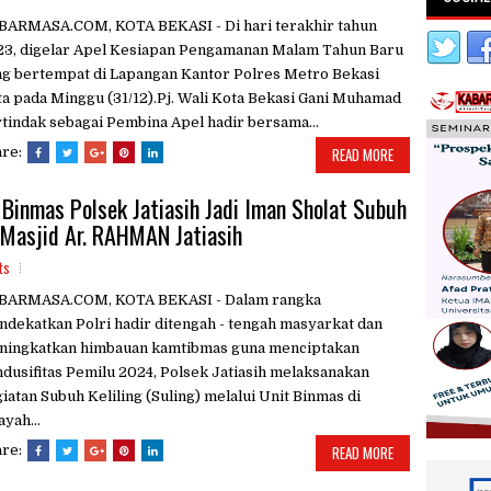
BARMASA.COM, KOTA BEKASI - Di hari terakhir tahun
23, digelar Apel Kesiapan Pengamanan Malam Tahun Baru
g bertempat di Lapangan Kantor Polres Metro Bekasi
a pada Minggu (31/12).Pj. Wali Kota Bekasi Gani Muhamad
tindak sebagai Pembina Apel hadir bersama...
are:
READ MORE
t Binmas Polsek Jatiasih Jadi Iman Sholat Subuh
 Masjid Ar. RAHMAN Jatiasih
ts
BARMASA.COM, KOTA BEKASI - Dalam rangka
dekatkan Polri hadir ditengah - tengah masyarkat dan
ningkatkan himbauan kamtibmas guna menciptakan
dusifitas Pemilu 2024, Polsek Jatiasih melaksanakan
iatan Subuh Keliling (Suling) melalui Unit Binmas di
ayah...
are:
READ MORE