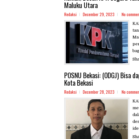
Maluku Utara
Redaksi
December 29, 2023
No commen
KA
tan
Mal
per
bag
Sh
POSNU Bekasi: (ODGJ) Bisa da
Kota Bekasi
Redaksi
December 28, 2023
No commen
KA
men
dal
dem
ide
Sh