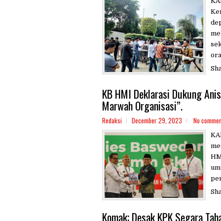
KA
Ke
de
me
sek
ora
Sh
KB HMI Deklarasi Dukung Anis
Marwah Organisasi”.
Redaksi
December 29, 2023
No commen
KA
med
HMI
um
pen
Sh
Komak; Desak KPK Segara Taha