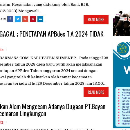
ratur Kecamatan yang didukung oleh Bank BJB,
/12/2023).Mengawali...
are:
READ MORE
GAGAL ; PENETAPAN APBdes T.A 2024 TIDAK
ts
BARMASA.COM, KABUPATEN SUMENEP - Pada tanggal 29
sember tahun 2023 desa baru putih akan melaksanakan
netapan APBdes Tahun anggaran 2024 sesuai dengan
wal yang telah di keluarkan oleh camat kecamatan
gayan terjadwal tgl 29 Desember tahun 2023 jam 13.00...
READ MORE
sakan Alam Mengecam Adanya Dugaan PT.Bayan
cemaran Lingkungan
ts