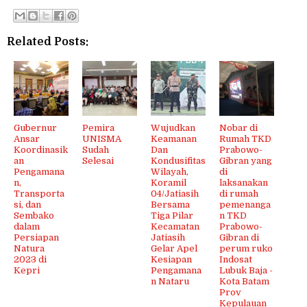
Related Posts:
Gubernur
Pemira
Wujudkan
Nobar di
Ansar
UNISMA
Keamanan
Rumah TKD
Koordinasik
Sudah
Dan
Prabowo-
an
Selesai
Kondusifitas
Gibran yang
Pengamana
Wilayah,
di
n,
Koramil
laksanakan
Transporta
04/Jatiasih
di rumah
si, dan
Bersama
pemenanga
Sembako
Tiga Pilar
n TKD
dalam
Kecamatan
Prabowo-
Persiapan
Jatiasih
Gibran di
Natura
Gelar Apel
perum ruko
2023 di
Kesiapan
Indosat
Kepri
Pengamana
Lubuk Baja -
n Nataru
Kota Batam
Prov
Kepulauan