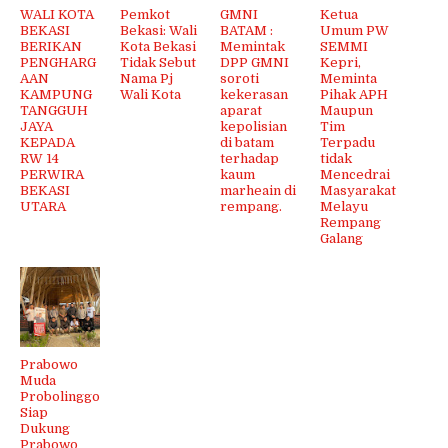
WALI KOTA
Pemkot
GMNI
Ketua
BEKASI
Bekasi: Wali
BATAM :
Umum PW
BERIKAN
Kota Bekasi
Memintak
SEMMI
PENGHARG
Tidak Sebut
DPP GMNI
Kepri,
AAN
Nama Pj
soroti
Meminta
KAMPUNG
Wali Kota
kekerasan
Pihak APH
TANGGUH
aparat
Maupun
JAYA
kepolisian
Tim
KEPADA
di batam
Terpadu
RW 14
terhadap
tidak
PERWIRA
kaum
Mencedrai
BEKASI
marheain di
Masyarakat
UTARA
rempang.
Melayu
Rempang
Galang
Prabowo
Muda
Probolinggo
Siap
Dukung
Prabowo