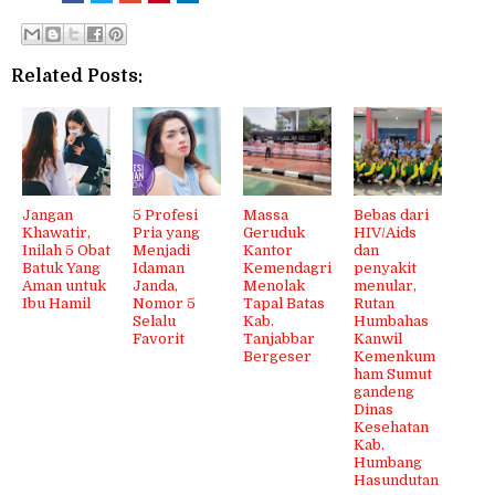
Related Posts:
Jangan
5 Profesi
Massa
Bebas dari
Khawatir,
Pria yang
Geruduk
HIV/Aids
Inilah 5 Obat
Menjadi
Kantor
dan
Batuk Yang
Idaman
Kemendagri
penyakit
Aman untuk
Janda,
Menolak
menular,
Ibu Hamil
Nomor 5
Tapal Batas
Rutan
Selalu
Kab.
Humbahas
Favorit
Tanjabbar
Kanwil
Bergeser
Kemenkum
ham Sumut
gandeng
Dinas
Kesehatan
Kab.
Humbang
Hasundutan