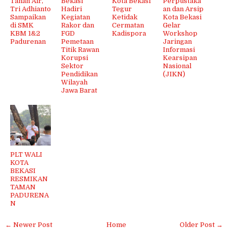
Tanah Air,
Bekasi
Kota Bekasi
Perpustaka
Tri Adhianto
Hadiri
Tegur
an dan Arsip
Sampaikan
Kegiatan
Ketidak
Kota Bekasi
di SMK
Rakor dan
Cermatan
Gelar
KBM 1&2
FGD
Kadispora
Workshop
Padurenan
Pemetaan
Jaringan
Titik Rawan
Informasi
Korupsi
Kearsipan
Sektor
Nasional
Pendidikan
(JIKN)
Wilayah
Jawa Barat
PLT WALI
KOTA
BEKASI
RESMIKAN
TAMAN
PADURENA
N
← Newer Post
Home
Older Post →