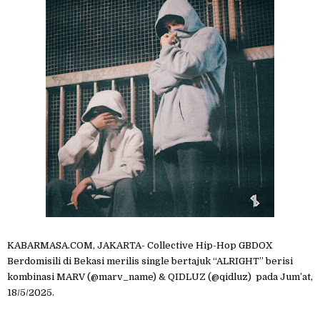
KABARMASA.COM, JAKARTA- Collective Hip-Hop GBDOX
Berdomisili di Bekasi merilis single bertajuk “ALRIGHT” berisi
kombinasi MARV (@marv_name) & QIDLUZ (@qidluz) pada Jum’at,
18/5/2025.