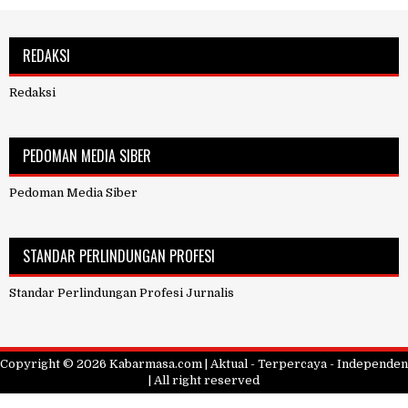
REDAKSI
Redaksi
PEDOMAN MEDIA SIBER
Pedoman Media Siber
STANDAR PERLINDUNGAN PROFESI
Standar Perlindungan Profesi Jurnalis
Copyright ©
2026
Kabarmasa.com | Aktual - Terpercaya - Independen
| All right reserved
Design by
FlexiThemes
| Blogger Theme by
NewBloggerThemes.com