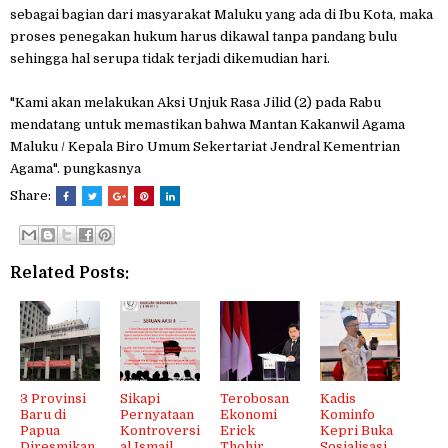
sebagai bagian dari masyarakat Maluku yang ada di Ibu Kota, maka
proses penegakan hukum harus dikawal tanpa pandang bulu
sehingga hal serupa tidak terjadi dikemudian hari.
"Kami akan melakukan Aksi Unjuk Rasa Jilid (2) pada Rabu
mendatang untuk memastikan bahwa Mantan Kakanwil Agama
Maluku / Kepala Biro Umum Sekertariat Jendral Kementrian
Agama". pungkasnya
Share:
Related Posts:
3 Provinsi
Sikapi
Terobosan
Kadis
Baru di
Pernyataan
Ekonomi
Kominfo
Papua
Kontroversi
Erick
Kepri Buka
Diresmikan
al Ismail
Thohir
Sosialisasi