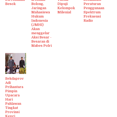
Besok
Bolong,
Dipuji
Peraturan
Jaringan
Kelompok
Penggunaan
Mahasiswa
Milenial
Spektrum
Hukum
Frekuensi
Indonesia
Radio
(JMHI)
Akan
menggelar
Aksi Besar -
Besaran di
Mabes Polri
Sekdaprov
Adi
Prihantara
Pimpin
Upacara
Hari
Pahlawan
Tingkat
Provinsi
Kepri