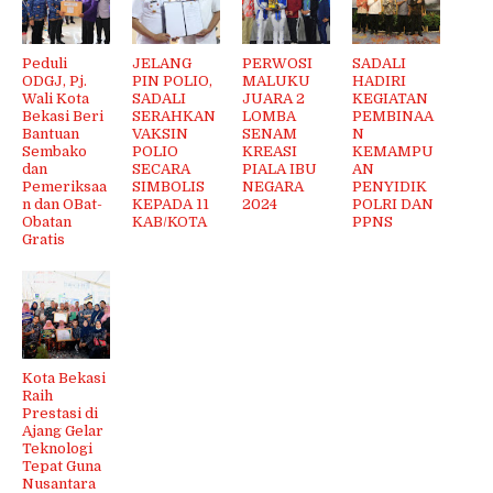
Peduli
JELANG
PERWOSI
SADALI
ODGJ, Pj.
PIN POLIO,
MALUKU
HADIRI
Wali Kota
SADALI
JUARA 2
KEGIATAN
Bekasi Beri
SERAHKAN
LOMBA
PEMBINAA
Bantuan
VAKSIN
SENAM
N
Sembako
POLIO
KREASI
KEMAMPU
dan
SECARA
PIALA IBU
AN
Pemeriksaa
SIMBOLIS
NEGARA
PENYIDIK
n dan OBat-
KEPADA 11
2024
POLRI DAN
Obatan
KAB/KOTA
PPNS
Gratis
Kota Bekasi
Raih
Prestasi di
Ajang Gelar
Teknologi
Tepat Guna
Nusantara