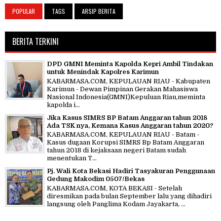
POPULAR
TAGS
ARSIP BERITA
BERITA TERKINI
DPD GMNI Meminta Kapolda Kepri Ambil Tindakan
untuk Menindak Kapolres Karimun
KABARMASA.COM, KEPULAUAN RIAU - Kabupaten
Karimun - Dewan Pimpinan Gerakan Mahasiswa
Nasional Indonesia(GMNI)Kepuluan Riau,meminta
kapolda i...
Jika Kasus SIMRS BP Batam Anggaran tahun 2018
Ada TSK nya, Kemana Kasus Anggaran tahun 2020?
KABARMASA.COM, KEPULAUAN RIAU - Batam -
Kasus dugaan Korupsi SIMRS Bp Batam Anggaran
tahun 2018 di kejaksaan negeri Batam sudah
menentukan T...
Pj. Wali Kota Bekasi Hadiri Tasyakuran Penggunaan
Gedung Makodim 0507/Bekas
KABARMASA.COM, KOTA BEKASI - Setelah
diresmikan pada bulan September lalu yang dihadiri
langsung oleh Panglima Kodam Jayakarta, ...