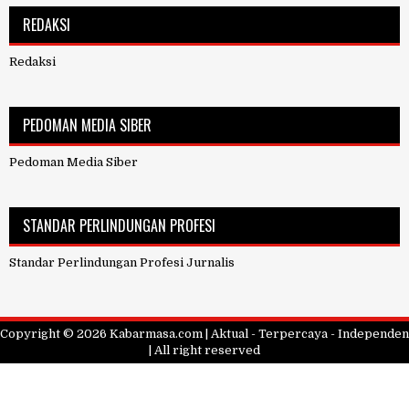
REDAKSI
Redaksi
PEDOMAN MEDIA SIBER
Pedoman Media Siber
STANDAR PERLINDUNGAN PROFESI
Standar Perlindungan Profesi Jurnalis
Copyright ©
2026
Kabarmasa.com | Aktual - Terpercaya - Independen
| All right reserved
Design by
FlexiThemes
| Blogger Theme by
NewBloggerThemes.com