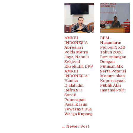
AMKEI
BEM-
INDONESIA
Nusantara:
Apresiasi
Perpol No.10
Polda Metro
Tahun 2025
Jaya, Namun
Bertentangan
Sekjend
Dengan
Eksekutif, DPP
Putusan MK
AMKEI
Serta Potensi
INDONESIA '
Menurunkan
Hamka
Kepercayaan
Djalaludin
Publik Atas
Refra.S.H
Instansi Polri
Soroti
Penerapan
Pasal Kasus
Tewasnya Dua
Warga Kupang
← Newer Post