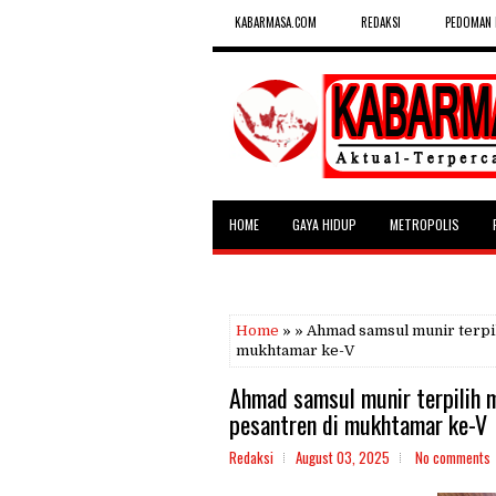
KABARMASA.COM
REDAKSI
PEDOMAN 
HOME
GAYA HIDUP
METROPOLIS
SELEBRITAS
Home
» » Ahmad samsul munir terpil
mukhtamar ke-V
Ahmad samsul munir terpilih 
pesantren di mukhtamar ke-V
Redaksi
August 03, 2025
No comments