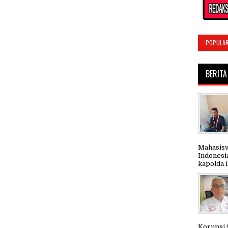
POPULA
BERITA
Mahasisw
Indonesi
kapolda i.
Korupsi 