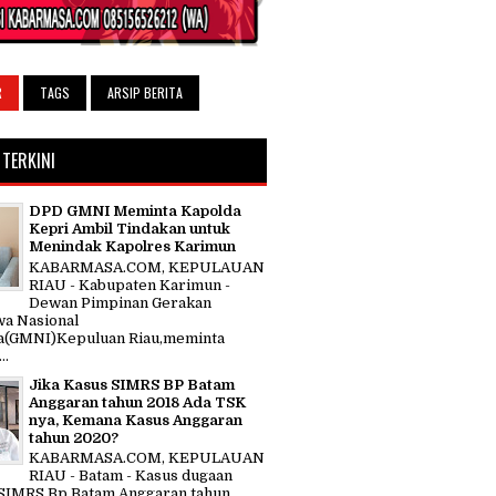
R
TAGS
ARSIP BERITA
 TERKINI
DPD GMNI Meminta Kapolda
Kepri Ambil Tindakan untuk
Menindak Kapolres Karimun
KABARMASA.COM, KEPULAUAN
RIAU - Kabupaten Karimun -
Dewan Pimpinan Gerakan
a Nasional
a(GMNI)Kepuluan Riau,meminta
..
Jika Kasus SIMRS BP Batam
Anggaran tahun 2018 Ada TSK
nya, Kemana Kasus Anggaran
tahun 2020?
KABARMASA.COM, KEPULAUAN
RIAU - Batam - Kasus dugaan
SIMRS Bp Batam Anggaran tahun