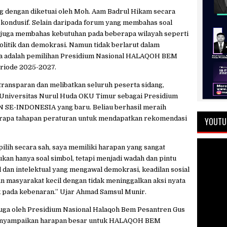
g dengan diketuai oleh Moh. Aam Badrul Hikam secara
kondusif. Selain daripada forum yang membahas soal
i juga membahas kebutuhan pada beberapa wilayah seperti
olitik dan demokrasi. Namun tidak berlarut dalam
ya adalah pemilihan Presidium Nasional HALAQOH BEM
iode 2025-2027.
transparan dan melibatkan seluruh peserta sidang,
 Universitas Nurul Huda OKU Timur sebagai Presidium
E-INDONESIA yang baru. Beliau berhasil meraih
berapa tahapan peraturan untuk mendapatkan rekomendasi
YOUTU
pilih secara sah, saya memiliki harapan yang sangat
an hanya soal simbol, tetapi menjadi wadah dan pintu
dan intelektual yang mengawal demokrasi, keadilan sosial
n masyarakat kecil dengan tidak meninggalkan aksi nyata
ak pada kebenaran.” Ujar Ahmad Samsul Munir.
 juga oleh Presidium Nasional Halaqoh Bem Pesantren Gus
enyampaikan harapan besar untuk HALAQOH BEM