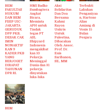
BEM
HMI Badko
Aksi
Terbukti
FAKULTAS
Sumbagtera
Solidaritas
Lakukan
HUKUM
Angkat
Dan Doa
Penganiyaa
DAN BEM
Bicara,
Bersama
n, Hartono
FISIP UIC-
Meminta
Kahmi
Alias
JAKARTA
APH untuk
Rayon
Amiang di
GERUDUK
Tindak
Unkris
Vonis 15
DPP PKB,
tegas PT
Untuk
Bulan
DESAK CAK
ASL
Palestina,
Penjara
IMIN
Shipyard
Dibacakan
NONAKTIF
Indonesia
Oleh: Assoc.
KAN 9
mengakibat
Prof. Dr.
KADER PKB
kan 10
Euis
YANG
Pekerja
Saribanon,
BERJOGET
Meninggal
SE., MM
DIRAPAT
Dunia dan 31
TAHUNAN
pekerja
DPR RI.
dinyatakan
luka-luka
BEM