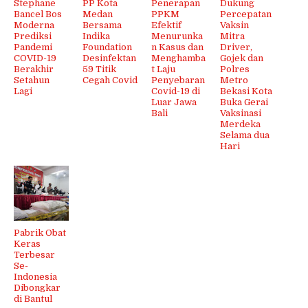
Stephane
PP Kota
Penerapan
Dukung
Bancel Bos
Medan
PPKM
Percepatan
Moderna
Bersama
Efektif
Vaksin
Prediksi
Indika
Menurunka
Mitra
Pandemi
Foundation
n Kasus dan
Driver,
COVID-19
Desinfektan
Menghamba
Gojek dan
Berakhir
59 Titik
t Laju
Polres
Setahun
Cegah Covid
Penyebaran
Metro
Lagi
Covid-19 di
Bekasi Kota
Luar Jawa
Buka Gerai
Bali
Vaksinasi
Merdeka
Selama dua
Hari
Pabrik Obat
Keras
Terbesar
Se-
Indonesia
Dibongkar
di Bantul