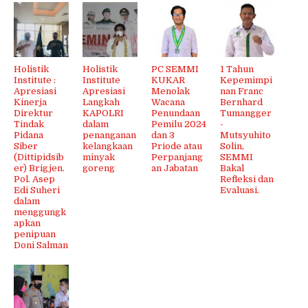
Holistik
Holistik
PC SEMMI
1 Tahun
Institute :
Institute
KUKAR
Kepemimpi
Apresiasi
Apresiasi
Menolak
nan Franc
Kinerja
Langkah
Wacana
Bernhard
Direktur
KAPOLRI
Penundaan
Tumangger
Tindak
dalam
Pemilu 2024
-
Pidana
penanganan
dan 3
Mutsyuhito
Siber
kelangkaan
Priode atau
Solin,
(Dittipidsib
minyak
Perpanjang
SEMMI
er) Brigjen.
goreng
an Jabatan
Bakal
Pol. Asep
Refleksi dan
Edi Suheri
Evaluasi.
dalam
menggungk
apkan
penipuan
Doni Salman