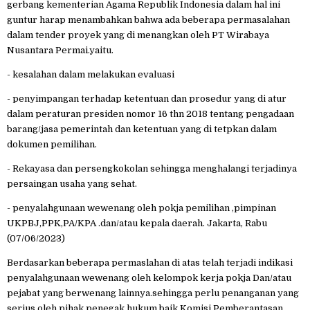
gerbang kementerian Agama Republik Indonesia dalam hal ini
guntur harap menambahkan bahwa ada beberapa permasalahan
dalam tender proyek yang di menangkan oleh PT Wirabaya
Nusantara Permai.yaitu.
- kesalahan dalam melakukan evaluasi
- penyimpangan terhadap ketentuan dan prosedur yang di atur
dalam peraturan presiden nomor 16 thn 2018 tentang pengadaan
barang/jasa pemerintah dan ketentuan yang di tetpkan dalam
dokumen pemilihan.
- Rekayasa dan persengkokolan sehingga menghalangi terjadinya
persaingan usaha yang sehat.
- penyalahgunaan wewenang oleh pokja pemilihan ,pimpinan
UKPBJ,PPK,PA/KPA .dan/atau kepala daerah. Jakarta, Rabu
(07/06/2023)
Berdasarkan beberapa permaslahan di atas telah terjadi indikasi
penyalahgunaan wewenang oleh kelompok kerja pokja Dan/atau
pejabat yang berwenang lainnya.sehingga perlu penanganan yang
serius oleh pihak penegak hukum baik Komisi Pemberantasan