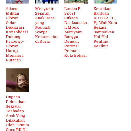
Aliansi
Mengukir
Lomba E-
Serahkan
Militan
Sejarah:
Sport
Bantuan
Gibran
Anak Desa
Sukses
RUTILAHU,
Gelar
yang
Dilaksanaka
Pj. Wali Kota
Deklarasi
Menjadi
n Mpok
Bekasi
Konsolidasi
Warga
Mariyami
Sampaikan
Dukung
Kehormatan
Bangga
Hal-Hal
Prabowo-
di Rusia
Dengan
Penting
Gibran,
Potensi
Berikut
Harap
Pemuda
Menang 1
Kota Bekasi
Putaran
Dugaan
Pelecehan
Seksual
Terhadap
Anak Yang
Dilakukan
Oleh Oknum
Guru BK Di