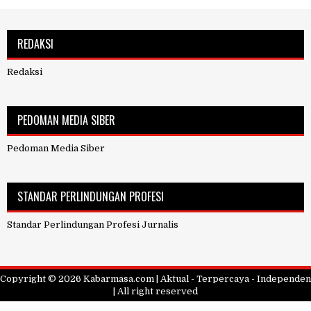
REDAKSI
Redaksi
PEDOMAN MEDIA SIBER
Pedoman Media Siber
STANDAR PERLINDUNGAN PROFESI
Standar Perlindungan Profesi Jurnalis
Copyright ©
2026
Kabarmasa.com | Aktual - Terpercaya - Independen
| All right reserved
Design by
FlexiThemes
| Blogger Theme by
NewBloggerThemes.com