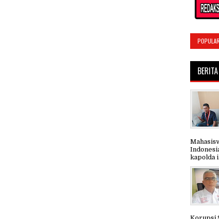
POPULA
BERITA
Mahasisw
Indonesi
kapolda i.
Korupsi 