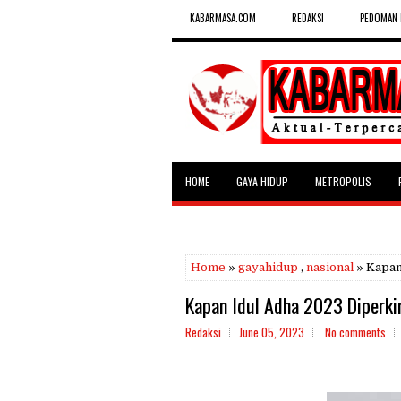
KABARMASA.COM
REDAKSI
PEDOMAN 
HOME
GAYA HIDUP
METROPOLIS
SELEBRITAS
Home
»
gayahidup
,
nasional
» Kapan
Kapan Idul Adha 2023 Diperki
Redaksi
June 05, 2023
No comments