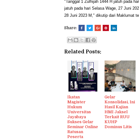
"Tanggal 1 Zulhijah 1444 H jatuh pada har
jatuh pada hari Selasa Wage, 27 Juni 202
28 Juni 2023 M," dikutip dari Maklumat te
Share:
Related Posts:
Ikatan
Gelar
Magister
Konsolidasi, Ini
Hukum
Hasil Kajian
Universitas
HMI Jaksel
Jayabaya
Terkait RUU
Sukses Gelar
KUHP
Seminar Online
Dominus Litis
Ratusan
Peserta