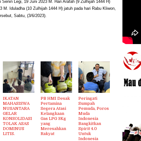
i Senin Legi, 19 Juni 2023 M. Hari Arafah (9 Zulhijah 1444 H)
3 M. Iduladha (10 Zulhijah 1444 H) jatuh pada hari Rabu Kliwon,
rsebut, Sabtu, (3/6/2023).
IKATAN
PB HMI Desak
Peringati
MAHASISWA
Pertamina
Sumpah
NUSANTARA
Segera Atasi
Pemuda, Poros
GELAR
Kelangkaan
Muda
KONSOLIDASI
Gas LPG 3Kg
Indonesia
TOLAK ASAS
yang
Bangkitkan
DOMINUS
Meresahkan
Spirit 4.0
LITIS.
Rakyat
Untuk
Indonesia