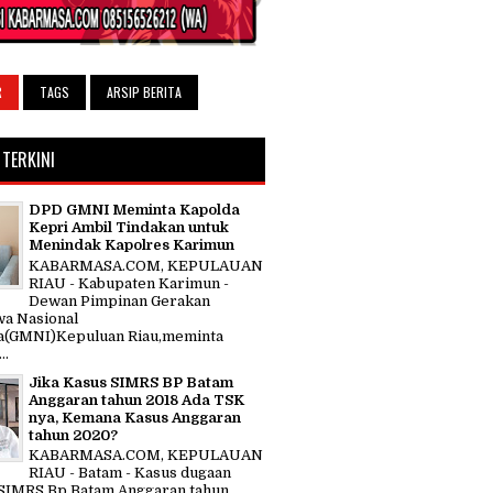
R
TAGS
ARSIP BERITA
 TERKINI
DPD GMNI Meminta Kapolda
Kepri Ambil Tindakan untuk
Menindak Kapolres Karimun
KABARMASA.COM, KEPULAUAN
RIAU - Kabupaten Karimun -
Dewan Pimpinan Gerakan
a Nasional
a(GMNI)Kepuluan Riau,meminta
..
Jika Kasus SIMRS BP Batam
Anggaran tahun 2018 Ada TSK
nya, Kemana Kasus Anggaran
tahun 2020?
KABARMASA.COM, KEPULAUAN
RIAU - Batam - Kasus dugaan
SIMRS Bp Batam Anggaran tahun