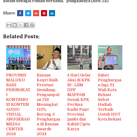
Batam sebagai rumah bersama,” pungkasnya.(Red-ZS)
Share:
Related Posts:
PROVINSI
Baznas
4 Hari Gelar
Sabet
MALUKU
Kepri Raih
Aksi di KPK
Penghargaa
RAIH
Prestasi
RI : LSM
n lagi. Pj
PERINGKAT
Gemilang:
DPP
Wali Kota
I
Pengumpul
MAPPAN
Bekasi
KONTRIBU
an ZIS
Desak KPK
Sebut
SI KONTEN
Meningkat
Periksa
Hadiah
AUDIO
113%,
Kadis Pupr
Terbaik
VISUAL
Borong 3
Provinsi
Untuk HUT
ANUGERAH
Penghargaa
jambi dan
Kota Bekasi
MEDIA
n di Baznas
Kabid Cipta
CENTER
Awards
Karya
2024
2024