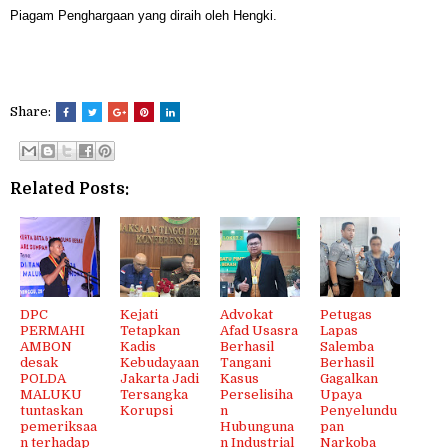
Piagam Penghargaan yang diraih oleh Hengki.
Share:
Related Posts:
DPC
Kejati
Advokat
Petugas
PERMAHI
Tetapkan
Afad Usasra
Lapas
AMBON
Kadis
Berhasil
Salemba
desak
Kebudayaan
Tangani
Berhasil
POLDA
Jakarta Jadi
Kasus
Gagalkan
MALUKU
Tersangka
Perselisiha
Upaya
tuntaskan
Korupsi
n
Penyelundu
pemeriksaa
Hubunguna
pan
n terhadap
n Industrial
Narkoba