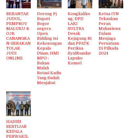
BERANTAS
Dorong Pj
Kongkaliko
Ketua IYN
JUDOL,
Bupati
ng, DPD
Tekankan
PEMPROV
Bogor
LAKI
Peran
MALUKU &
segera
SULTRA
Mahasiswa
OJK
Open
Desak
Dalam
CANANGKA
Bidding Isi
Kejagung RI
Menjaga
N GERAKAN
Kekosongan
dan PPATK
Persatuan
TOLAK
Kepala
Periksa
Di Pilkada
JUDI
Dinas, HMI
Syahbandar
2024
ONLINE
MPO :
Lapuko
Bukan
Konsel
Malah
Rotasi Kadis
Yang Sudah
Menjabat
HADIRI
SERTIJAB
KEPALA
PERWAKIL