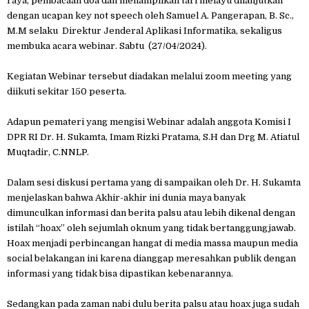
raya, pembacaan doa dan menampilkan tari melayu dilanjutkan
dengan ucapan key not speech oleh Samuel A. Pangerapan, B. Sc.,
M.M selaku Direktur Jenderal Aplikasi Informatika, sekaligus
membuka acara webinar. Sabtu (27/04/2024).
Kegiatan Webinar tersebut diadakan melalui zoom meeting yang
diikuti sekitar 150 peserta.
Adapun pemateri yang mengisi Webinar adalah anggota Komisi I
DPR RI Dr. H. Sukamta, Imam Rizki Pratama, S.H dan Drg M. Atiatul
Muqtadir, C.NNLP.
Dalam sesi diskusi pertama yang di sampaikan oleh Dr. H. Sukamta
menjelaskan bahwa Akhir-akhir ini dunia maya banyak
dimunculkan informasi dan berita palsu atau lebih dikenal dengan
istilah “hoax” oleh sejumlah oknum yang tidak bertanggungjawab.
Hoax menjadi perbincangan hangat di media massa maupun media
social belakangan ini karena dianggap meresahkan publik dengan
informasi yang tidak bisa dipastikan kebenarannya.
Sedangkan pada zaman nabi dulu berita palsu atau hoax juga sudah