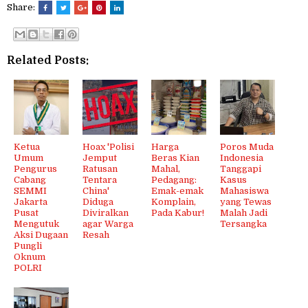
Share:
Related Posts:
Ketua
Hoax 'Polisi
Harga
Poros Muda
Umum
Jemput
Beras Kian
Indonesia
Pengurus
Ratusan
Mahal,
Tanggapi
Cabang
Tentara
Pedagang:
Kasus
SEMMI
China'
Emak-emak
Mahasiswa
Jakarta
Diduga
Komplain,
yang Tewas
Pusat
Diviralkan
Pada Kabur!
Malah Jadi
Mengutuk
agar Warga
Tersangka
Aksi Dugaan
Resah
Pungli
Oknum
POLRI