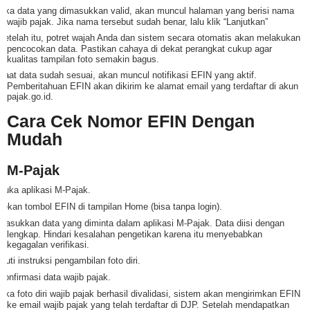
Jika data yang dimasukkan valid, akan muncul halaman yang berisi nama
wajib pajak. Jika nama tersebut sudah benar, lalu klik “Lanjutkan”
Setelah itu, potret wajah Anda dan sistem secara otomatis akan melakukan
pencocokan data. Pastikan cahaya di dekat perangkat cukup agar
kualitas tampilan foto semakin bagus.
Saat data sudah sesuai, akan muncul notifikasi EFIN yang aktif.
Pemberitahuan EFIN akan dikirim ke alamat email yang terdaftar di akun
pajak.go.id.
Cara Cek Nomor EFIN Dengan
Mudah
M-Pajak
Buka aplikasi M-Pajak.
Tekan tombol EFIN di tampilan Home (bisa tanpa login).
Masukkan data yang diminta dalam aplikasi M-Pajak. Data diisi dengan
lengkap. Hindari kesalahan pengetikan karena itu menyebabkan
kegagalan verifikasi.
Ikuti instruksi pengambilan foto diri.
Konfirmasi data wajib pajak.
Jika foto diri wajib pajak berhasil divalidasi, sistem akan mengirimkan EFIN
ke email wajib pajak yang telah terdaftar di DJP. Setelah mendapatkan