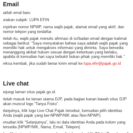
Email
Buatlah emal baru
Gunakan subjek: LUPA EFIN
Lampirkan nomor NPWP, nama wajib pajak, alamat email yang aktif, dan
nomor telrpon yang terdaftar.
Setelah itu, wajib pajak menulis afirmasi di isi/badan email dengan kalimat
sebagai berikut: “Saya menyatakan bahwa saya adalah wajib pajak yang
memiliki hak untuk mengakses informasi yang diminta. Saya bersedia
menanggung akibat hukum sesuai dengan ketentuan yang berlaku,
apabila di kemudian hari saya terbukti bukan pihak yang memiliki hak.”
Periksa kembali, jika sudah benar kirim email ke
lupa.efin@pajak.go.id
Live chat
Kunjungi laman situs pajak.go.id.
Setelah masuk ke laman utama DJP, pada bagian kanan bawah situs DJP
akan muncul logo “Tanya Fisko”.
Selanjutnya, klik logo Live Chat Pajak tersebut, kemudian pilih identitas
Anda (wajib pajak yang ber-NPWP/NIK atau Non-NPWP).
Kemudian klik “Selanjutnya”, lalu isi data identitas Anda pada kolom yang
tersedia (NPWP/NIK, Nama, Email, Telepon).