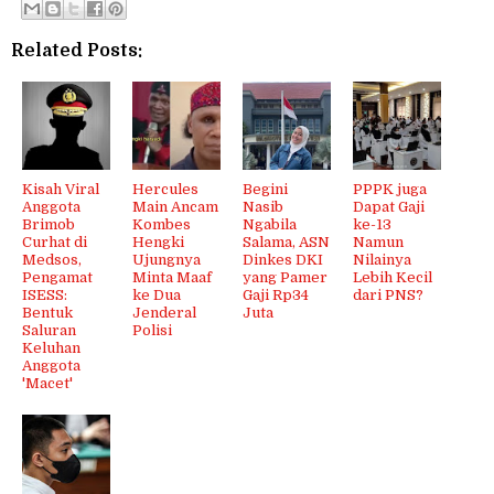
Related Posts:
Kisah Viral
Hercules
Begini
PPPK juga
Anggota
Main Ancam
Nasib
Dapat Gaji
Brimob
Kombes
Ngabila
ke-13
Curhat di
Hengki
Salama, ASN
Namun
Medsos,
Ujungnya
Dinkes DKI
Nilainya
Pengamat
Minta Maaf
yang Pamer
Lebih Kecil
ISESS:
ke Dua
Gaji Rp34
dari PNS?
Bentuk
Jenderal
Juta
Saluran
Polisi
Keluhan
Anggota
'Macet'