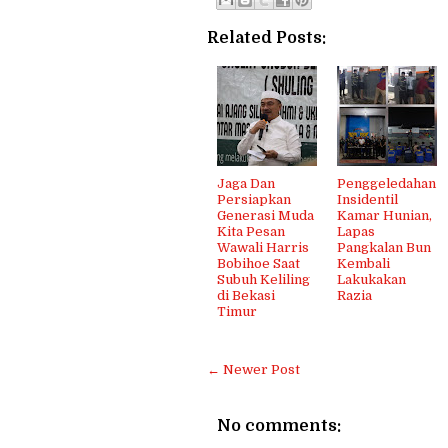
Related Posts:
Jaga Dan
Penggeledahan
Persiapkan
Insidentil
Generasi Muda
Kamar Hunian,
Kita Pesan
Lapas
Wawali Harris
Pangkalan Bun
Bobihoe Saat
Kembali
Subuh Keliling
Lakukakan
di Bekasi
Razia
Timur
← Newer Post
No comments: