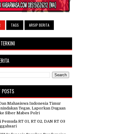
R
TAGS
ARSIP BERITA
 TERKINI
ERITA
T POSTS
an Mahasiswa Indonesia Timur
nindakan Tegas, Laporkan Dugaan
ke Siber Mabes Polri
i Pemuda RT 01, RT 02, DAN RT 03
ggahsari