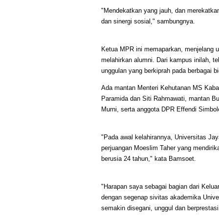
"Mendekatkan yang jauh, dan merekatk
dan sinergi sosial," sambungnya.
Ketua MPR ini memaparkan, menjelang us
melahirkan alumni. Dari kampus inilah, t
unggulan yang berkiprah pada berbagai bi
Ada mantan Menteri Kehutanan MS Kaban,
Paramida dan Siti Rahmawati, mantan Bu
Murni, serta anggota DPR Effendi Simbo
"Pada awal kelahirannya, Universitas Ja
perjuangan Moeslim Taher yang mendirika
berusia 24 tahun," kata Bamsoet.
"Harapan saya sebagai bagian dari Kel
dengan segenap sivitas akademika Unive
semakin disegani, unggul dan berprestas