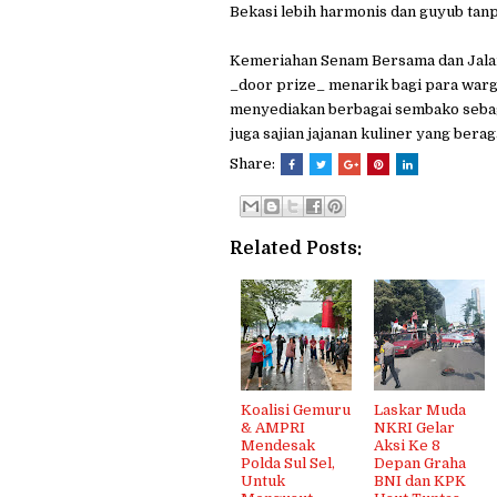
Bekasi lebih harmonis dan guyub tanp
Kemeriahan Senam Bersama dan Jalan 
_door prize_ menarik bagi para war
menyediakan berbagai sembako sebag
juga sajian jajanan kuliner yang bera
Share:
Related Posts:
Koalisi Gemuru
Laskar Muda
& AMPRI
NKRI Gelar
Mendesak
Aksi Ke 8
Polda Sul Sel,
Depan Graha
Untuk
BNI dan KPK