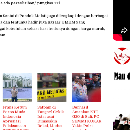
a ada perselisihan," pungkas Tri.
Santai di Pondok Melati juga dilengkapi dengan berbagai
ga dan tentunya hadir juga Bazaar UMKM yang
ai kebutuhan sehari-hari tentunya dengan harga murah,
gam.
Frans Ketum
Satpam di
Berhasil
Poros Muda
Tangsel Cekik
Amankan KTT
Indonesia
Istri usai
G20 di Bali, PC
Apresiasi
Dimasakin
SEMMI KUKAR
Pelaksanaan
Bekal, Modus
Yakin Polri