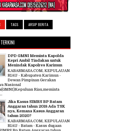
R
TAGS
ARSIP BERITA
 TERKINI
DPD GMNI Meminta Kapolda
Kepri Ambil Tindakan untuk
Menindak Kapolres Karimun
KABARMASA.COM, KEPULAUAN
RIAU - Kabupaten Karimun -
Dewan Pimpinan Gerakan
a Nasional
a(GMNI)Kepuluan Riau,meminta
..
Jika Kasus SIMRS BP Batam
Anggaran tahun 2018 Ada TSK
nya, Kemana Kasus Anggaran
tahun 2020?
KABARMASA.COM, KEPULAUAN
RIAU - Batam - Kasus dugaan
SIMRS Bp Batam Anggaran tahun