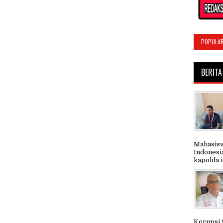
POPULA
BERITA
Mahasisw
Indonesi
kapolda i.
Korupsi 