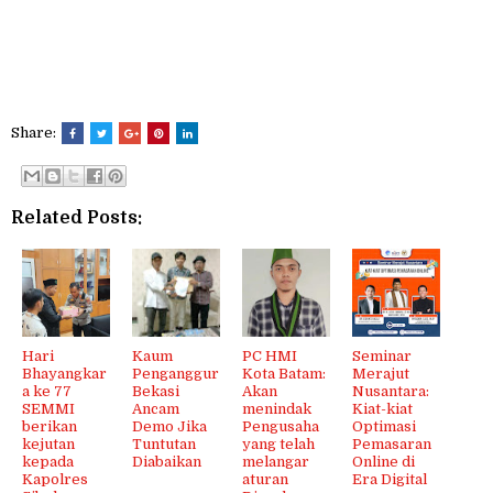
Share:
Related Posts:
Hari
Kaum
PC HMI
Seminar
Bhayangkar
Penganggur
Kota Batam:
Merajut
a ke 77
Bekasi
Akan
Nusantara:
SEMMI
Ancam
menindak
Kiat-kiat
berikan
Demo Jika
Pengusaha
Optimasi
kejutan
Tuntutan
yang telah
Pemasaran
kepada
Diabaikan
melangar
Online di
Kapolres
aturan
Era Digital