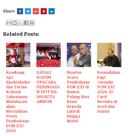
Share:
Related Posts:
Kembang
SADALI
Nonton
Kemudahan
Api
HADIRI
Acara
bagi
Spektakuler
UPACARA
Pembukaan
Jurnalis
dan Tarian
PERINGATA
PON XXI di
PON XXI
Kolosal
N HUT KE-
Sumut,
2024, ID
Laksamana
449 KOTA
Pulang Bisa
Card
Malahayati
AMBON
Bawa
Berlaku di
akan
Sepeda
Aceh dan
Meriahkan
Listrik
Sumut
Pesta
hingga
Pembukaan
Mobil
PON XXI
2024