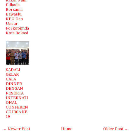
Rakor Pam
Pilkada
Bersama
Bawaslu,
KPU Dan
Unsur
Forkopimda
Kota Bekasi
SADALI
GELAR
GALA
DINNER
DENGAN
PESERTA
INTERNATI
ONAL
CONFEREN
CE IRSA KE-
19
← Newer Post
Home
Older Post →