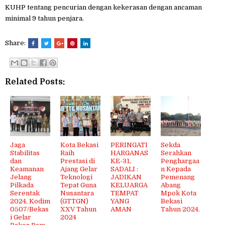
KUHP tentang pencurian dengan kekerasan dengan ancaman
minimal 9 tahun penjara.
Share:
Related Posts:
Jaga
Kota Bekasi
PERINGATI
Sekda
Stabilitas
Raih
HARGANAS
Serahkan
dan
Prestasi di
KE-31,
Penghargaa
Keamanan
Ajang Gelar
SADALI :
n Kepada
Jelang
Teknologi
JADIKAN
Pemenang
Pilkada
Tepat Guna
KELUARGA
Abang
Serentak
Nusantara
TEMPAT
Mpok Kota
2024, Kodim
(GTTGN)
YANG
Bekasi
0507/Bekas
XXV Tahun
AMAN
Tahun 2024.
i Gelar
2024