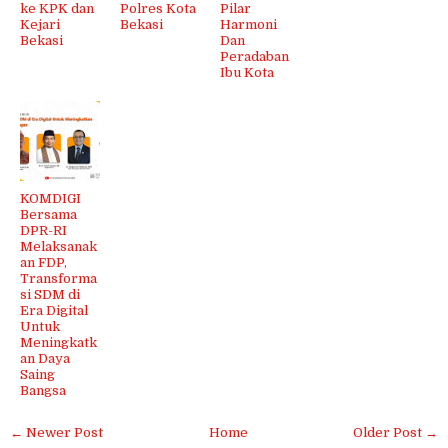
ke KPK dan
Polres Kota
Pilar
Kejari
Bekasi
Harmoni
Bekasi
Dan
Peradaban
Ibu Kota
KOMDIGI
Bersama
DPR-RI
Melaksanak
an FDP,
Transforma
si SDM di
Era Digital
Untuk
Meningkatk
an Daya
Saing
Bangsa
← Newer Post
Home
Older Post →