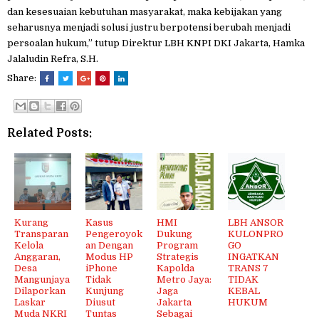
dan kesesuaian kebutuhan masyarakat, maka kebijakan yang
seharusnya menjadi solusi justru berpotensi berubah menjadi
persoalan hukum,” tutup Direktur LBH KNPI DKI Jakarta, Hamka
Jalaludin Refra, S.H.
Share:
Related Posts:
Kurang
Kasus
HMI
LBH ANSOR
Transparan
Pengeroyok
Dukung
KULONPRO
Kelola
an Dengan
Program
GO
Anggaran,
Modus HP
Strategis
INGATKAN
Desa
iPhone
Kapolda
TRANS 7
Mangunjaya
Tidak
Metro Jaya:
TIDAK
Dilaporkan
Kunjung
Jaga
KEBAL
Laskar
Diusut
Jakarta
HUKUM
Muda NKRI
Tuntas
Sebagai