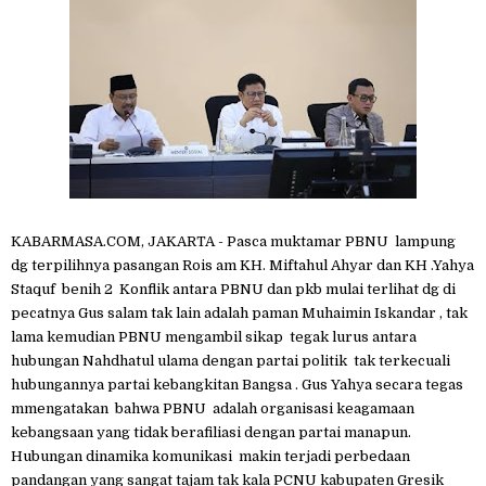
KABARMASA.COM, JAKARTA - Pasca muktamar PBNU lampung
dg terpilihnya pasangan Rois am KH. Miftahul Ahyar dan KH .Yahya
Staquf benih 2 Konflik antara PBNU dan pkb mulai terlihat dg di
pecatnya Gus salam tak lain adalah paman Muhaimin Iskandar , tak
lama kemudian PBNU mengambil sikap tegak lurus antara
hubungan Nahdhatul ulama dengan partai politik tak terkecuali
hubungannya partai kebangkitan Bangsa . Gus Yahya secara tegas
mmengatakan bahwa PBNU adalah organisasi keagamaan
kebangsaan yang tidak berafiliasi dengan partai manapun.
Hubungan dinamika komunikasi makin terjadi perbedaan
pandangan yang sangat tajam tak kala PCNU kabupaten Gresik