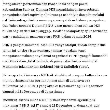
mengadakan pertemuan dan konsolidasi dengan partai
kebangkitan Bangsa . Dimana PKB mengklaim dirinya sebagai
perwujudan dari aspirsi politik warga nahdhiyin dan pkb melalui
cak Imin sebagai ketua umumnya menyatakan bahwa pernyataan
Gus Yahya sebagai Ketum PBNU yang menyatakan bahwa PKB
bukan bagian dari nu di anggap , tidak berdampak apapun terhadap
warga nahdhiyin maupun suara PKB dalam pemilu 2024 .
PBNU yang di nahkodai oleh Gus Yahya stafquf ,sudah hampir dua
tahun ini di dera isue gonjang ganjing gerakan yang
mengatasnamakan penyelamat organisasi PBNU ,yang di komandoi
oleh Gus salam ,tidak lain adalah paman dari ketua umum pkb
Muhaimin Iskandar dan Sekjend PBNU Saifulloh Yusuf .
Beberapa hari ini warga NU baik struktural maupun kultural rame
memperbincangkan berita tentang akan di gelarnya pra
muktamar MLB PBNU yang akan di laksanakan tgl 17 Desember
sampai tgl 21 Desember di Jawa timur ,
menurut aktivis muda NU Billy kausary bahwa agenda pra
muktamar PBNU tgl 17 sampai 21 Desember di duga kuat ada