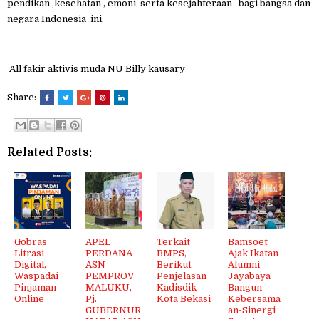
pendikan ,kesehatan , emoni serta kesejahteraan bagi bangsa dan
negara Indonesia ini.
All fakir aktivis muda NU Billy kausary
Share:
Related Posts:
Gobras
APEL
Terkait
Bamsoet
Litrasi
PERDANA
BMPS,
Ajak Ikatan
Digital,
ASN
Berikut
Alumni
Waspadai
PEMPROV
Penjelasan
Jayabaya
Pinjaman
MALUKU,
Kadisdik
Bangun
Online
Pj.
Kota Bekasi
Kebersama
GUBERNUR
an-Sinergi