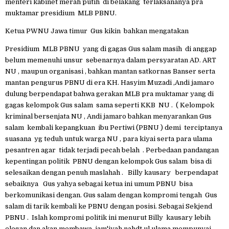
menteri kabinet merah putih di belakang terlaksananya pra
muktamar presidium MLB PBNU.
Ketua PWNU Jawa timur Gus kikin bahkan mengatakan
Presidium MLB PBNU yang di gagas Gus salam masih di anggap
belum memenuhi unsur sebenarnya dalam persyaratan AD. ART
NU , maupun organisasi , bahkan mantan satkornas Banser serta
mantan pengurus PBNU di era KH. Hasyim Muzadi ,Andi jamaro
dulung berpendapat bahwa gerakan MLB pra muktamar yang di
gagas kelompok Gus salam sama seperti KKB NU . ( Kelompok
kriminal bersenjata NU , Andi jamaro bahkan menyarankan Gus
salam kembali kepangkuan ibu Pertiwi (PBNU ) demi terciptanya
suasana yg teduh untuk warga NU , para kiyai serta para ulama
pesantren agar tidak terjadi pecah belah . Perbedaan pandangan
kepentingan politik PBNU dengan kelompok Gus salam bisa di
selesaikan dengan penuh maslahah . Billy kausary berpendapat
sebaiknya Gus yahya sebagai ketua ini umum PBNU bisa
berkomunikasi dengan. Gus salam dengan kompromi tengah Gus
salam di tarik kembali ke PBNU dengan posisi. Sebagai Sekjend
PBNU . Islah kompromi politik ini menurut Billy kausary lebih
elegan dan akan membawa jam'iyah nahdt ul ulama mempunyai