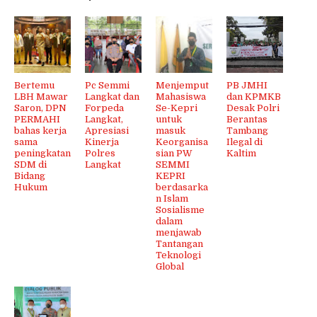
Bertemu
Pc Semmi
Menjemput
PB JMHI
LBH Mawar
Langkat dan
Mahasiswa
dan KPMKB
Saron, DPN
Forpeda
Se-Kepri
Desak Polri
PERMAHI
Langkat,
untuk
Berantas
bahas kerja
Apresiasi
masuk
Tambang
sama
Kinerja
Keorganisa
Ilegal di
peningkatan
Polres
sian PW
Kaltim
SDM di
Langkat
SEMMI
Bidang
KEPRI
Hukum
berdasarka
n Islam
Sosialisme
dalam
menjawab
Tantangan
Teknologi
Global