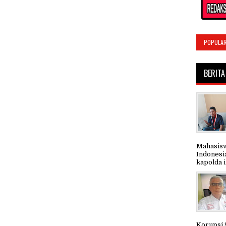
POPULA
BERITA
Mahasisw
Indonesi
kapolda i.
Korupsi 