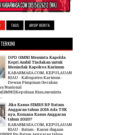
R
TAGS
ARSIP BERITA
 TERKINI
DPD GMNI Meminta Kapolda
Kepri Ambil Tindakan untuk
Menindak Kapolres Karimun
KABARMASA.COM, KEPULAUAN
RIAU - Kabupaten Karimun -
Dewan Pimpinan Gerakan
a Nasional
a(GMNI)Kepuluan Riau,meminta
..
Jika Kasus SIMRS BP Batam
Anggaran tahun 2018 Ada TSK
nya, Kemana Kasus Anggaran
tahun 2020?
KABARMASA.COM, KEPULAUAN
RIAU - Batam - Kasus dugaan
SIMRS Bp Batam Anggaran tahun