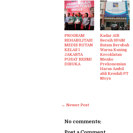
PROGRAM
Kadar AIR
REHABILITASI
Bersih SPAM
MEDIS RUTAN
Batam Berubah
KELAS I
Warna Kuning
JAKARTA
Kecoklatan:
PUSAT RESMI
Menko
DIBUKA
Prekonomian
Harus Ambil
ahli Kendali PT
Moya
← Newer Post
No comments:
Post a Comment