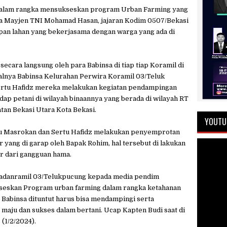
lam rangka mensukseskan program Urban Farming yang
ta Mayjen TNI Mohamad Hasan, jajaran Kodim 0507/Bekasi
pan lahan yang bekerjasama dengan warga yang ada di
ecara langsung oleh para Babinsa di tiap tiap Koramil di
halnya Babinsa Kelurahan Perwira Koramil 03/Teluk
ertu Hafidz mereka melakukan kegiatan pendampingan
ap petani di wilayah binaannya yang berada di wilayah RT
an Bekasi Utara Kota Bekasi.
YOUTU
ptu Masrokan dan Sertu Hafidz melakukan penyemprotan
r yang di garap oleh Bapak Rohim, hal tersebut di lakukan
r dari gangguan hama.
Wadanramil 03/Telukpucung kepada media pendim
eskan Program urban farming dalam rangka ketahanan
 Babinsa dituntut harus bisa mendampingi serta
 maju dan sukses dalam bertani. Ucap Kapten Budi saat di
 (1/2/2024).