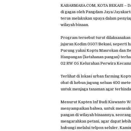
KABARMASA.COM, KOTA BEKASI – Da
di gagas oleh Pangdam Jaya/Jayakar
terus melakukan upaya dalam penyia
wilayah binaan.
Program tersebut turut dilaksanakan s
jajaran Kodim 0507/Bekasi, seperti 
Pucung yakni Koptu Masrokan dan S
Hanpangan (ketahanan pangan) terhad
02 RW 05 Kelurahan Perwira Kecamat
Terlihat di lokasi urban farming Ko
obat di kebun jagung seluas 400 mete
untuk menjaga tanaman agar terhinda
Menurut Kapten Inf Budi Kiswanto 
menyampaikan bahwa, untuk mensuks
pangan di wilayah binaannya, seorang
mengarahkan petani, agar dapat lebih
hubungi melalui telpon seluler, Kamis