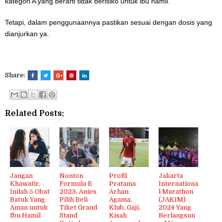
kategori A yang berarti tidak berisiko untuk ibu hamil.
Tetapi, dalam penggunaannya pastikan sesuai dengan dosis yang
dianjurkan ya.
Share:
Related Posts:
Jangan
Nonton
Profil
Jakarta
Khawatir,
Formula E
Pratama
Internationa
Inilah 5 Obat
2023, Anies
Arhan:
l Marathon
Batuk Yang
Pilih Beli
Agama,
(JAKIM)
Aman untuk
Tiket Grand
Klub, Gaji,
2024 Yang
Ibu Hamil
Stand
Kisah
Berlangsun