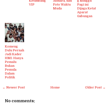
Ketimbang
Asmara, dan
g Minggu
VIP
Foto Waktu
Pagi ini
Muda
Dijaga Ketat
Aparat
Gabungan
Komeng
Dulu Pernah
Jadi Kader
HMI: Hanya
Pemalu
Bukan
Pemula
Dalam
Politik
← Newer Post
Home
Older Post →
No comments: