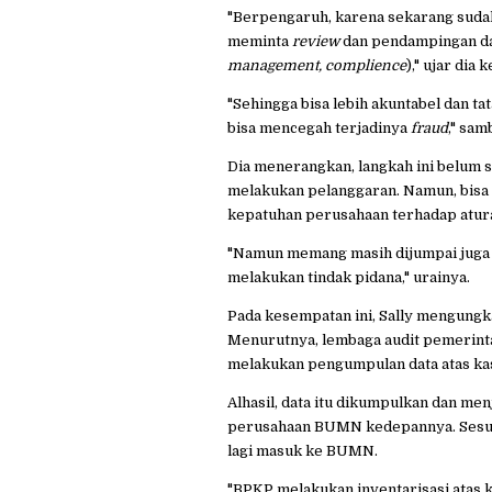
"Berpengaruh, karena sekarang suda
meminta
review
dan pendampingan da
management, complience
)," ujar dia
"Sehingga bisa lebih akuntabel dan t
bisa mencegah terjadinya
fraud
," sam
Dia menerangkan, langkah ini belum
melakukan pelanggaran. Namun, bisa
kepatuhan perusahaan terhadap atura
"Namun memang masih dijumpai juga 
melakukan tindak pidana," urainya.
Pada kesempatan ini, Sally mengungka
Menurutnya, lembaga audit pemerint
melakukan pengumpulan data atas kas
Alhasil, data itu dikumpulkan dan me
perusahaan BUMN kedepannya. Sesuai
lagi masuk ke BUMN.
"BPKP melakukan inventarisasi atas 