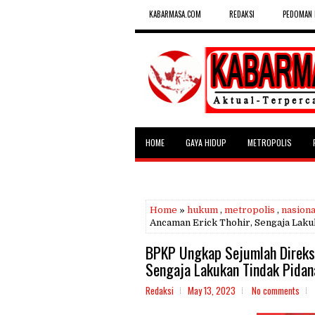
KABARMASA.COM
REDAKSI
PEDOMAN 
HOME
GAYA HIDUP
METROPOLIS
SELEBRITAS
Home
»
hukum
,
metropolis
,
nasiona
Ancaman Erick Thohir, Sengaja Laku
BPKP Ungkap Sejumlah Direksi
Sengaja Lakukan Tindak Pidan
Redaksi
May 13, 2023
No comments