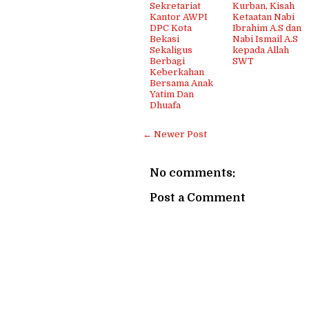
Sekretariat
Kurban, Kisah
Kantor AWPI
Ketaatan Nabi
DPC Kota
Ibrahim A.S dan
Bekasi
Nabi Ismail A.S
Sekaligus
kepada Allah
Berbagi
SWT
Keberkahan
Bersama Anak
Yatim Dan
Dhuafa
← Newer Post
No comments:
Post a Comment