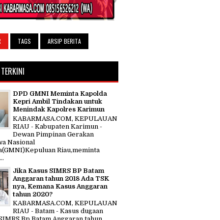
R
TAGS
ARSIP BERITA
 TERKINI
DPD GMNI Meminta Kapolda
Kepri Ambil Tindakan untuk
Menindak Kapolres Karimun
KABARMASA.COM, KEPULAUAN
RIAU - Kabupaten Karimun -
Dewan Pimpinan Gerakan
a Nasional
a(GMNI)Kepuluan Riau,meminta
..
Jika Kasus SIMRS BP Batam
Anggaran tahun 2018 Ada TSK
nya, Kemana Kasus Anggaran
tahun 2020?
KABARMASA.COM, KEPULAUAN
RIAU - Batam - Kasus dugaan
SIMRS Bp Batam Anggaran tahun