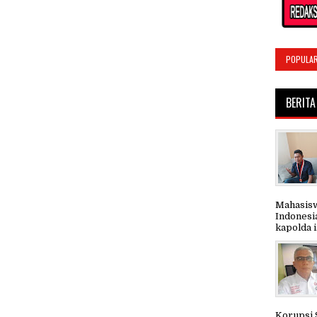
POPULA
BERITA
Mahasisw
Indonesi
kapolda i.
Korupsi 