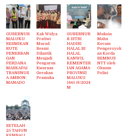
GUBERNUR
Kak Widya
GUBERNUR
Muksin
MALUKU
Pratiwi
& ISTRI
Mahu
RESMIKAN
Murad
HADIRI
Kecam
RUTE
Resmi
HALAL BI
Pengeroyok
PENERBAN
Dilantik
HALAL
an Korda
GAN
Menjadi
KANWIL
BEMNUS
PERDANA
Pengurus
KEMENTER
NTT oleh
MASKAPAI
Kwarnas
IAN AGAMA
Oknum
TRANSNUS
Gerakan
PROVINSI
Polisi
A AMBON-
Pramuka
MALUKU
MANADO
1445 H/2024
M
SETELAH
25 TAHUN
KEMBALI