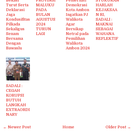
Bekasi
PROVINSI
Pemerhati
SYUKURAN
Turut Serta
MALUKU
Demokrasi
HARLAH
Deklarasi
PADA
Kota Ambon
KEJAKSAA
Jaga
BULAN
Ingatkan PJ
N RI,
Kondusifitas
AGUSTUS
Walikota
SADALI :
Pilkada
2024
Agar
MAKNAI
Sekaligus
TURUN
Bersikap
SEBAGAI
Senam
LAGI
Netral pada
WAHANA
Bersama
Pemilihan
REFLEKTIF
Dengan
Walikota
Bawaslu
Ambon 2024
SADALI :
CEGAH
KORUPSI
BUTUH
LANGKAH
EXTRAORDI
NARY
← Newer Post
Home
Older Post →