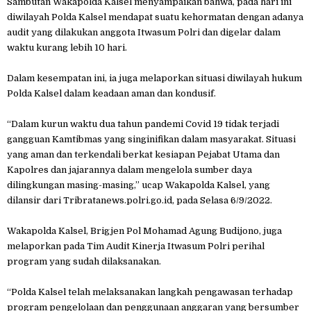
Sambutan Wakapolda Kalsel menyampaikan bahwa, pada hari ini
diwilayah Polda Kalsel mendapat suatu kehormatan dengan adanya
audit yang dilakukan anggota Itwasum Polri dan digelar dalam
waktu kurang lebih 10 hari.
Dalam kesempatan ini, ia juga melaporkan situasi diwilayah hukum
Polda Kalsel dalam keadaan aman dan kondusif.
“Dalam kurun waktu dua tahun pandemi Covid 19 tidak terjadi
gangguan Kamtibmas yang singinifikan dalam masyarakat. Situasi
yang aman dan terkendali berkat kesiapan Pejabat Utama dan
Kapolres dan jajarannya dalam mengelola sumber daya
dilingkungan masing-masing,” ucap Wakapolda Kalsel, yang
dilansir dari Tribratanews.polri.go.id, pada Selasa 6/9/2022.
Wakapolda Kalsel, Brigjen Pol Mohamad Agung Budijono, juga
melaporkan pada Tim Audit Kinerja Itwasum Polri perihal
program yang sudah dilaksanakan.
“Polda Kalsel telah melaksanakan langkah pengawasan terhadap
program pengelolaan dan penggunaan anggaran yang bersumber