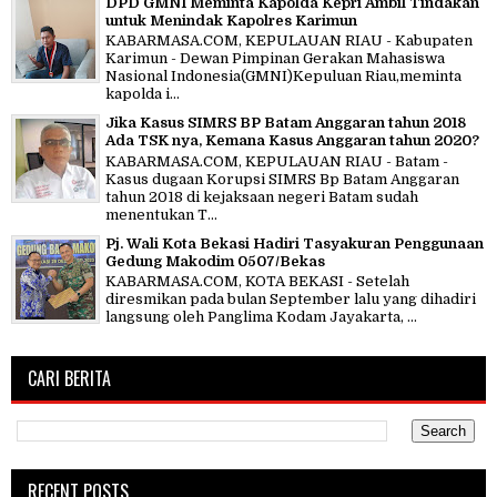
DPD GMNI Meminta Kapolda Kepri Ambil Tindakan
untuk Menindak Kapolres Karimun
KABARMASA.COM, KEPULAUAN RIAU - Kabupaten
Karimun - Dewan Pimpinan Gerakan Mahasiswa
Nasional Indonesia(GMNI)Kepuluan Riau,meminta
kapolda i...
Jika Kasus SIMRS BP Batam Anggaran tahun 2018
Ada TSK nya, Kemana Kasus Anggaran tahun 2020?
KABARMASA.COM, KEPULAUAN RIAU - Batam -
Kasus dugaan Korupsi SIMRS Bp Batam Anggaran
tahun 2018 di kejaksaan negeri Batam sudah
menentukan T...
Pj. Wali Kota Bekasi Hadiri Tasyakuran Penggunaan
Gedung Makodim 0507/Bekas
KABARMASA.COM, KOTA BEKASI - Setelah
diresmikan pada bulan September lalu yang dihadiri
langsung oleh Panglima Kodam Jayakarta, ...
CARI BERITA
RECENT POSTS