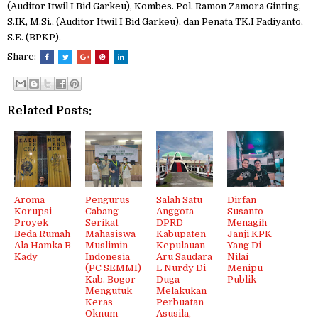
(Auditor Itwil I Bid Garkeu), Kombes. Pol. Ramon Zamora Ginting,
S.IK, M.Si., (Auditor Itwil I Bid Garkeu), dan Penata TK.I Fadiyanto,
S.E. (BPKP).
Share:
Related Posts:
Aroma
Pengurus
Salah Satu
Dirfan
Korupsi
Cabang
Anggota
Susanto
Proyek
Serikat
DPRD
Menagih
Beda Rumah
Mahasiswa
Kabupaten
Janji KPK
Ala Hamka B
Muslimin
Kepulauan
Yang Di
Kady
Indonesia
Aru Saudara
Nilai
(PC SEMMI)
L Nurdy Di
Menipu
Kab. Bogor
Duga
Publik
Mengutuk
Melakukan
Keras
Perbuatan
Oknum
Asusila,