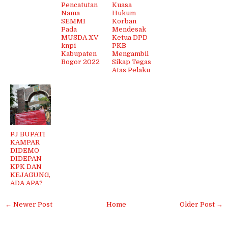
Pencatutan
Kuasa
Nama
Hukum
SEMMI
Korban
Pada
Mendesak
MUSDA XV
Ketua DPD
knpi
PKB
Kabupaten
Mengambil
Bogor 2022
Sikap Tegas
Atas Pelaku
PJ BUPATI
KAMPAR
DIDEMO
DIDEPAN
KPK DAN
KEJAGUNG,
ADA APA?
← Newer Post
Home
Older Post →