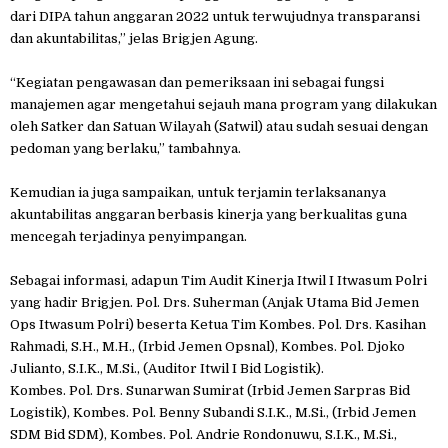
dari DIPA tahun anggaran 2022 untuk terwujudnya transparansi
dan akuntabilitas,” jelas Brigjen Agung.
“Kegiatan pengawasan dan pemeriksaan ini sebagai fungsi
manajemen agar mengetahui sejauh mana program yang dilakukan
oleh Satker dan Satuan Wilayah (Satwil) atau sudah sesuai dengan
pedoman yang berlaku,” tambahnya.
Kemudian ia juga sampaikan, untuk terjamin terlaksananya
akuntabilitas anggaran berbasis kinerja yang berkualitas guna
mencegah terjadinya penyimpangan.
Sebagai informasi, adapun Tim Audit Kinerja Itwil I Itwasum Polri
yang hadir Brigjen. Pol. Drs. Suherman (Anjak Utama Bid Jemen
Ops Itwasum Polri) beserta Ketua Tim Kombes. Pol. Drs. Kasihan
Rahmadi, S.H., M.H., (Irbid Jemen Opsnal), Kombes. Pol. Djoko
Julianto, S.I.K., M.Si., (Auditor Itwil I Bid Logistik).
Kombes. Pol. Drs. Sunarwan Sumirat (Irbid Jemen Sarpras Bid
Logistik), Kombes. Pol. Benny Subandi S.I.K., M.Si., (Irbid Jemen
SDM Bid SDM), Kombes. Pol. Andrie Rondonuwu, S.I.K., M.Si.,