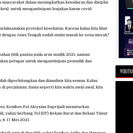
 masyarakat dalam meningkatkan kesadaran dan disiplin
es), untuk mengantisipasi lonjakan kasus covid
elaksanakan protokol kesehatan. Karena kalau kita lihat
t dengan Jawa Tengah sudah mulai masuk ke zona merah,"
bahan titik pantau pada arus mudik 2021, namun
kukan petugas untuk mengantisipasi pemudik dan
YOUTU
 sudah diperhitungkan dan dianalisis kita semua. Kalau
di perjalanan. Sama seperti kita waktu awal-awal, kita
ta, Kombes Pol Aloysius Suprijadi menuturkan
ik, yakni Gerbang Tol (GT) Bekasi Barat dan Bekasi Timur
 6-17 Mei 2021.
check poin
di dua titik, yakni Sumber Artha dan Harapan