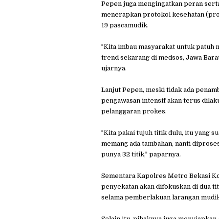
Pepen juga mengingatkan peran serta
menerapkan protokol kesehatan (prok
19 pascamudik.
"Kita imbau masyarakat untuk patuh m
trend sekarang di medsos, Jawa Bara
ujarnya.
Lanjut Pepen, meski tidak ada penam
pengawasan intensif akan terus dila
pelanggaran prokes.
"Kita pakai tujuh titik dulu, itu yang
memang ada tambahan, nanti diproses 
punya 32 titik," paparnya.
Sementara Kapolres Metro Bekasi Ko
penyekatan akan difokuskan di dua tit
selama pemberlakuan larangan mudik,
Selain itu, pihaknya juga menyiapkan