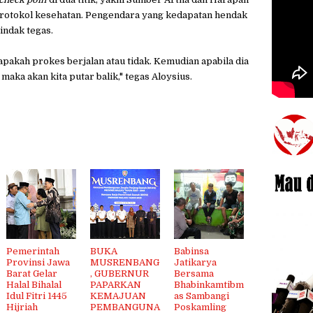
rotokol kesehatan. Pengendara yang kedapatan hendak
indak tegas.
apakah prokes berjalan atau tidak. Kemudian apabila dia
aka akan kita putar balik," tegas Aloysius.
Pemerintah
BUKA
Babinsa
Provinsi Jawa
MUSRENBANG
Jatikarya
Barat Gelar
, GUBERNUR
Bersama
Halal Bihalal
PAPARKAN
Bhabinkamtibm
Idul Fitri 1445
KEMAJUAN
as Sambangi
Hijriah
PEMBANGUNA
Poskamling