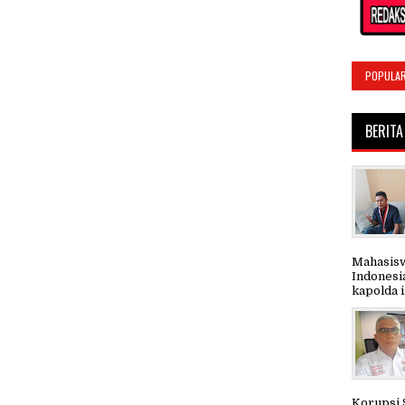
POPULA
BERITA
Mahasisw
Indonesi
kapolda i.
Korupsi 