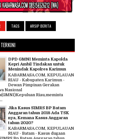
R
TAGS
ARSIP BERITA
 TERKINI
DPD GMNI Meminta Kapolda
Kepri Ambil Tindakan untuk
Menindak Kapolres Karimun
KABARMASA.COM, KEPULAUAN
RIAU - Kabupaten Karimun -
Dewan Pimpinan Gerakan
a Nasional
a(GMNI)Kepuluan Riau,meminta
..
Jika Kasus SIMRS BP Batam
Anggaran tahun 2018 Ada TSK
nya, Kemana Kasus Anggaran
tahun 2020?
KABARMASA.COM, KEPULAUAN
RIAU - Batam - Kasus dugaan
SIMRS Bp Batam Anggaran tahun