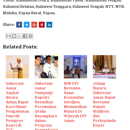
Timur, Kalimantan Utara, Kalimantan Timur, Kalimantan Tengah,
Sulawesi Selatan, Sulawesi Tenggara, Sulawesi Tengah, NTT, NTB,
Maluku, Papua Barat, Papua.
Share:
Related Posts:
Gubernur
Gubernur
BIN DIY
Jelang
Ansar
Ansar
Bersama
Nataru,
Angkat
Dampingi
Sama
Gubernur
Bicara
Kapolri
Komunitas
Ansar Rapat
dalam Rapat
Resmikan
Intelijen,
Bersama
Koordinasi
Perumahan
Memastikan
Bupati
Pengawasan
Graha
Nataru Di
Walikota
Daerah
Bayangkara
Wilayah DIY
dan
Pemprov
dalam
Aman
Forkopimda
Kepri di
Program
Kepri
TCC
Peningkatan