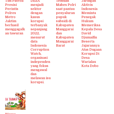
Tim Patroli
DESA
Temuan
Jaringan
Presisi
menjadi
Mabes Polri
Aktivis
Perintis
sektor
saat pantau
Indonesia
Polres
dengan
penyaluran
Meminta
Metro
kasus
pupuk
Penegak
Jaktim
korupsi
subsidi di
Hukum
berhasil
terbanyak
Kabupaten
Memeriksa
menggagalk
sepanjang
Manggarai
Kepala Desa
an tawuran
2022,
dan
David
menurut
Kabupaten
Djumaifin
data
Manggarai
Beserta
Indonesia
Barat
Jajarannya
Corruption
Atas Dugaan
Watch,
Korupsi Di
organisasi
Desa
independen
Warialau
yang fokus
Kota Dobo
mengawal
dan
melawan isu
korupsi.