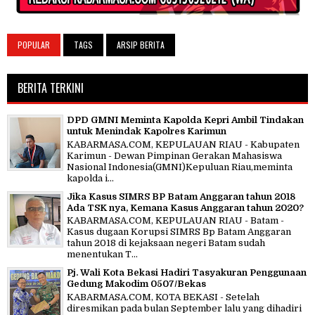
POPULAR
TAGS
ARSIP BERITA
BERITA TERKINI
DPD GMNI Meminta Kapolda Kepri Ambil Tindakan
untuk Menindak Kapolres Karimun
KABARMASA.COM, KEPULAUAN RIAU - Kabupaten
Karimun - Dewan Pimpinan Gerakan Mahasiswa
Nasional Indonesia(GMNI)Kepuluan Riau,meminta
kapolda i...
Jika Kasus SIMRS BP Batam Anggaran tahun 2018
Ada TSK nya, Kemana Kasus Anggaran tahun 2020?
KABARMASA.COM, KEPULAUAN RIAU - Batam -
Kasus dugaan Korupsi SIMRS Bp Batam Anggaran
tahun 2018 di kejaksaan negeri Batam sudah
menentukan T...
Pj. Wali Kota Bekasi Hadiri Tasyakuran Penggunaan
Gedung Makodim 0507/Bekas
KABARMASA.COM, KOTA BEKASI - Setelah
diresmikan pada bulan September lalu yang dihadiri