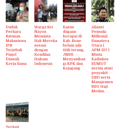
Duduk
Warga Sei
Kasus
Aliansi
Perkara
Nayon
dugaan
Pemuda
Ratusan
Meminta
korupsi di
Millenial
Mahasiswa
Hak Mereka
Kab. Bone
Sumatera
IPB
sesuai
belum ada
Utara (
Terjebak
dengan
titik terang,
APM-SU )
Pinjol
Keadilan
JMHI
Minta
Diawali
Hukum
Menyamban
Kadinkes
Kerja Sama
Indonesia
gi KPK dan
SUMUT
Kejagung
serius atasi
penyakit
DBD serta
Manajemen
RSU Haji
Medan.
Terkait