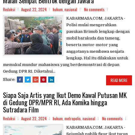
Malah Sempat Bentrok dengan Jawara
Redaksi
August 22, 2024
hukum
,
nasional
No comments
KABARMASA.COM, JAKARTA -
Polisi mulai mengerahkan
pasukan Brimob lengkap dengan
mobil barakuda dan tameng,
beserta motor-motor yang
anggotanya membawa senjata
lengkap. Hal itu dilakukan untuk
memukul mundur mahasiswa yang berdemonstrasi di depan
Gedung DPR RI. Diketahui...
Share:
READ MORE
Siapa Saja Artis yang Ikut Demo Kawal Putusan MK
di Gedung DPR/MPR RI, Ada Komika hingga
Sutradara Film
Redaksi
August 22, 2024
hukum
,
metropolis
,
nasional
No comments
KABARMASA.COM, JAKARTA -
Sejumlah publik figur ikut turun