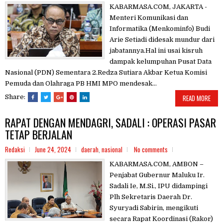
KABARMASA.COM, JAKARTA -
Menteri Komunikasi dan
Informatika (Menkominfo) Budi
Arie Setiadi didesak mundur dari
jabatannya.Hal ini usai kisruh
dampak kelumpuhan Pusat Data
Nasional (PDN) Sementara 2.Redza Sutiara Akbar Ketua Komisi
Pemuda dan Olahraga PB HMI MPO mendesak...
Share:
READ MORE
RAPAT DENGAN MENDAGRI, SADALI : OPERASI PASAR
TETAP BERJALAN
Redaksi
June 24, 2024
daerah
,
nasional
No comments
KABARMASA.COM, AMBON –
Penjabat Gubernur Maluku Ir.
Sadali Ie, M.Si., IPU didampingi
Plh Sekretaris Daerah Dr.
Syuryadi Sabirin, mengikuti
secara Rapat Koordinasi (Rakor)