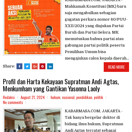
Mahkamah Konstitusi (MK) baru
saja mengabulkan sebagian
gugatan perkara nomor 60/PUU-
XXII/2024 yang diajukan Partai
Buruh dan Partai Gelora. MK
memutuskan bahwa partai atau
gabungan partai politik peserta
Pemilihan Umum bisa
mengajukan calon kepala daerah...
Share:
READ MORE
Profil dan Harta Kekayaan Supratman Andi Agtas,
Menkumham yang Gantikan Yasonna Laoly
Redaksi
August 21, 2024
hukum
,
nasional
,
pendidikan
,
politik
No comments
KABARMASA.COM, JAKARTA -
Tak hanya bergelar doktor di
bidang ilmu hukum, Supratman
Andi Agtas tercatat sebagai