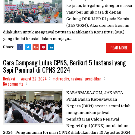
ke jalan, bergabung dengan massa
yang berunjuk rasa di depan
Gedung DPR/MPR RI pada Kamis
(21/8/2024). Aksi demonstrasi ini
dilakukan untuk mengawal putusan Mahkamah Konstitusi (MK)
yang dinilai krusial dalam menjaga...
Share:
READ MORE
Cara Gampang Lulus CPNS, Berikut 5 Instansi yang
Sepi Peminat di CPNS 2024
Redaksi
August 22, 2024
metropolis
,
nasional
,
pendidikan
No comments
KABARMASA.COM, JAKARTA -
Pihak Badan Kepegawaian
Negara (BKN) secara resmi telah
mengumumkan jadwal
pendaftaran Calon Pegawai
Negeri Sipil (CPNS) untuk tahun
2024. Pengumuman formasi CPNS dilakukan dari 19 Agustus 2024