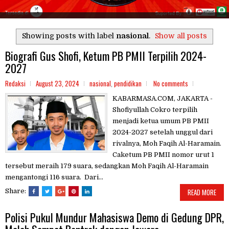
Showing posts with label
nasional
.
Show all posts
Biografi Gus Shofi, Ketum PB PMII Terpilih 2024-
2027
Redaksi
August 23, 2024
nasional
,
pendidikan
No comments
KABARMASA.COM, JAKARTA -
Shofiyullah Cokro terpilih
menjadi ketua umum PB PMII
2024-2027 setelah unggul dari
rivalnya, Moh Faqih Al-Haramain.
Caketum PB PMII nomor urut 1
tersebut meraih 179 suara, sedangkan Moh Faqih Al-Haramain
mengantongi 116 suara. Dari...
Share:
READ MORE
Polisi Pukul Mundur Mahasiswa Demo di Gedung DPR,