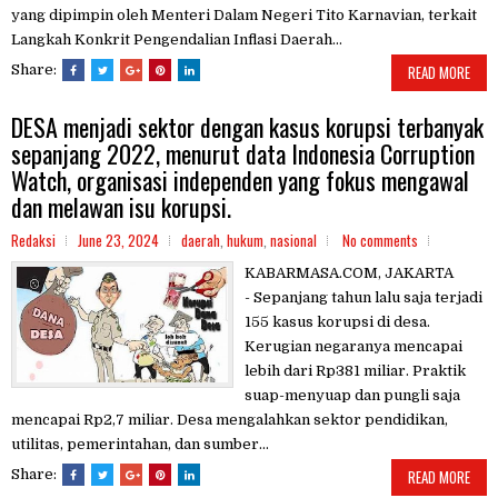
yang dipimpin oleh Menteri Dalam Negeri Tito Karnavian, terkait
Langkah Konkrit Pengendalian Inflasi Daerah...
Share:
READ MORE
DESA menjadi sektor dengan kasus korupsi terbanyak
sepanjang 2022, menurut data Indonesia Corruption
Watch, organisasi independen yang fokus mengawal
dan melawan isu korupsi.
Redaksi
June 23, 2024
daerah
,
hukum
,
nasional
No comments
KABARMASA.COM, JAKARTA
- Sepanjang tahun lalu saja terjadi
155 kasus korupsi di desa.
Kerugian negaranya mencapai
lebih dari Rp381 miliar. Praktik
suap-menyuap dan pungli saja
mencapai Rp2,7 miliar. Desa mengalahkan sektor pendidikan,
utilitas, pemerintahan, dan sumber...
Share:
READ MORE