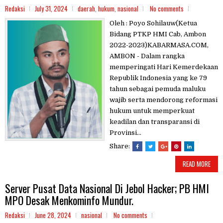
Redaksi
July 31, 2024
daerah
,
hukum
,
nasional
No comments
Oleh : Poyo Sohilauw(Ketua
Bidang PTKP HMI Cab, Ambon
2022-2023)KABARMASA.COM,
AMBON - Dalam rangka
memperingati Hari Kemerdekaan
Republik Indonesia yang ke 79
tahun sebagai pemuda maluku
wajib serta mendorong reformasi
hukum untuk memperkuat
keadilan dan transparansi di
Provinsi...
Share:
READ MORE
Server Pusat Data Nasional Di Jebol Hacker; PB HMI
MPO Desak Menkominfo Mundur.
Redaksi
June 28, 2024
nasional
No comments