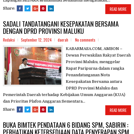
Lapangan SEDARA Muhammad Senanatha mengatakan,...
Share:
READ MORE
SADALI TANDATANGANI KESEPAKATAN BERSAMA
DENGAN DPRD PROVINSI MALUKU
Redaksi
September 12, 2024
daerah
No comments
KABARMASA.COM, AMBON –
Dewan Perwakilan Rakyat Daerah
Provinsi Maluku, menggelar
Rapat Paripurna dalam rangka
Penandatanganan Nota
Kesepakatan Bersama antara
DPRD Provinsi Maluku dan
Pemerintah Daerah terhadap Kebijakan Umum Anggaran (KUA)
dan Prioritas Plafon Anggaran Sementara...
Share:
READ MORE
BUKA BIMTEK PENDATAAN 6 BIDANG SPM, SABIRIN :
PERHATIKAN KETERSEDIAAN DATA PENYERAPAN SPM