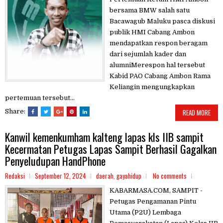
bersama BMW salah satu
Bacawagub Maluku pasca diskusi
publik HMI Cabang Ambon
mendapatkan respon beragam
dari sejumlah kader dan
alumniMerespon hal tersebut
Kabid PAO Cabang Ambon Rama
Keliangin mengungkapkan
pertemuan tersebut...
Share:
READ MORE
Kanwil kemenkumham kalteng lapas kls IIB sampit
Kecermatan Petugas Lapas Sampit Berhasil Gagalkan
Penyeludupan HandPhone
Redaksi
September 12, 2024
daerah
,
gayahidup
No comments
KABARMASA.COM, SAMPIT -
Petugas Pengamanan Pintu
Utama (P2U) Lembaga