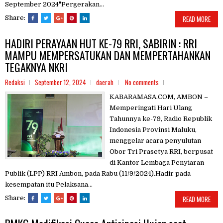
September 2024"Pergerakan...
Share:
READ MORE
HADIRI PERAYAAN HUT KE-79 RRI, SABIRIN : RRI
MAMPU MEMPERSATUKAN DAN MEMPERTAHANKAN
TEGAKNYA NKRI
Redaksi
September 12, 2024
daerah
No comments
KABARAMASA.COM, AMBON –
Memperingati Hari Ulang
Tahunnya ke-79, Radio Republik
Indonesia Provinsi Maluku,
menggelar acara penyulutan
Obor Tri Prasetya RRI, berpusat
di Kantor Lembaga Penyiaran
Publik (LPP) RRI Ambon, pada Rabu (11/9/2024).Hadir pada
kesempatan itu Pelaksana...
Share:
READ MORE