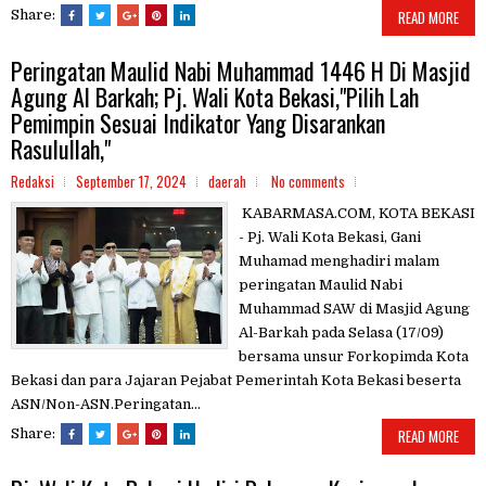
Share:
READ MORE
Peringatan Maulid Nabi Muhammad 1446 H Di Masjid
Agung Al Barkah; Pj. Wali Kota Bekasi,"Pilih Lah
Pemimpin Sesuai Indikator Yang Disarankan
Rasulullah,"
Redaksi
September 17, 2024
daerah
No comments
KABARMASA.COM, KOTA BEKASI
- Pj. Wali Kota Bekasi, Gani
Muhamad menghadiri malam
peringatan Maulid Nabi
Muhammad SAW di Masjid Agung
Al-Barkah pada Selasa (17/09)
bersama unsur Forkopimda Kota
Bekasi dan para Jajaran Pejabat Pemerintah Kota Bekasi beserta
ASN/Non-ASN.Peringatan...
Share:
READ MORE