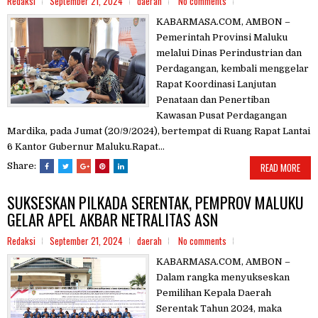
Redaksi
September 21, 2024
daerah
No comments
KABARMASA.COM, AMBON –
Pemerintah Provinsi Maluku
melalui Dinas Perindustrian dan
Perdagangan, kembali menggelar
Rapat Koordinasi Lanjutan
Penataan dan Penertiban
Kawasan Pusat Perdagangan
Mardika, pada Jumat (20/9/2024), bertempat di Ruang Rapat Lantai
6 Kantor Gubernur Maluku.Rapat...
Share:
READ MORE
SUKSESKAN PILKADA SERENTAK, PEMPROV MALUKU
GELAR APEL AKBAR NETRALITAS ASN
Redaksi
September 21, 2024
daerah
No comments
KABARMASA.COM, AMBON –
Dalam rangka menyukseskan
Pemilihan Kepala Daerah
Serentak Tahun 2024, maka