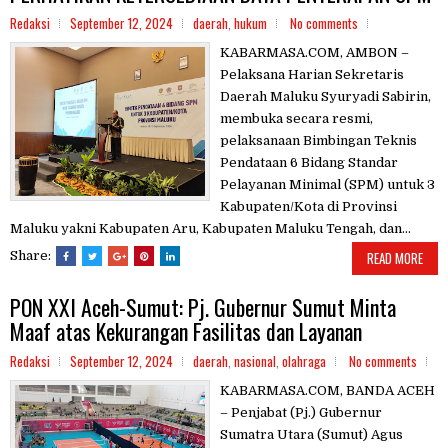
Redaksi
September 12, 2024
daerah
,
hukum
No comments
KABARMASA.COM, AMBON –
Pelaksana Harian Sekretaris
Daerah Maluku Syuryadi Sabirin,
membuka secara resmi,
pelaksanaan Bimbingan Teknis
Pendataan 6 Bidang Standar
Pelayanan Minimal (SPM) untuk 3
Kabupaten/Kota di Provinsi
Maluku yakni Kabupaten Aru, Kabupaten Maluku Tengah, dan...
Share:
READ MORE
PON XXI Aceh-Sumut: Pj. Gubernur Sumut Minta
Maaf atas Kekurangan Fasilitas dan Layanan
Redaksi
September 12, 2024
daerah
,
nasional
,
olahraga
No comments
KABARMASA.COM, BANDA ACEH
– Penjabat (Pj.) Gubernur
Sumatra Utara (Sumut) Agus