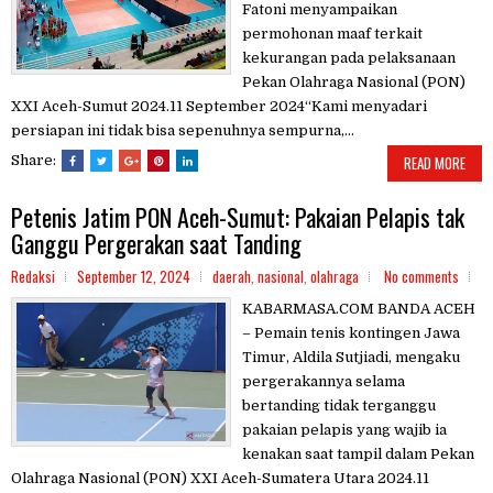
Fatoni menyampaikan
permohonan maaf terkait
kekurangan pada pelaksanaan
Pekan Olahraga Nasional (PON)
XXI Aceh-Sumut 2024.11 September 2024“Kami menyadari
persiapan ini tidak bisa sepenuhnya sempurna,...
Share:
READ MORE
Petenis Jatim PON Aceh-Sumut: Pakaian Pelapis tak
Ganggu Pergerakan saat Tanding
Redaksi
September 12, 2024
daerah
,
nasional
,
olahraga
No comments
KABARMASA.COM BANDA ACEH
– Pemain tenis kontingen Jawa
Timur, Aldila Sutjiadi, mengaku
pergerakannya selama
bertanding tidak terganggu
pakaian pelapis yang wajib ia
kenakan saat tampil dalam Pekan
Olahraga Nasional (PON) XXI Aceh-Sumatera Utara 2024.11