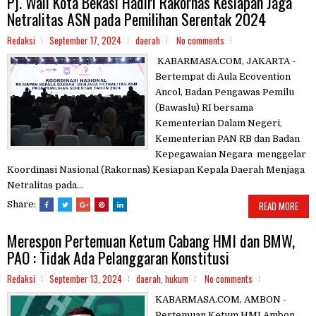
Pj. Wali Kota Bekasi Hadiri Rakornas Kesiapan Jaga
Netralitas ASN pada Pemilihan Serentak 2024
Redaksi
September 17, 2024
daerah
No comments
KABARMASA.COM, JAKARTA -
Bertempat di Aula Ecovention
Ancol, Badan Pengawas Pemilu
(Bawaslu) RI bersama
Kementerian Dalam Negeri,
Kementerian PAN RB dan Badan
Kepegawaian Negara menggelar
Koordinasi Nasional (Rakornas) Kesiapan Kepala Daerah Menjaga
Netralitas pada...
Share:
READ MORE
Merespon Pertemuan Ketum Cabang HMI dan BMW,
PAO : Tidak Ada Pelanggaran Konstitusi
Redaksi
September 13, 2024
daerah
,
hukum
No comments
KABARMASA.COM, AMBON -
Pertemuan Ketum HMI Ambon