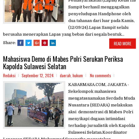
Pemasyarakatan (Lapas) Kelas IIB
Sampit berhasil menggagalkan
penyeludupan Handphone oleh
dua tahanan dari luar pada Kamis,
(12/09/24).Lapas Sampit selalu
berusaha menerapkan Lapas yang bebas dari segala bentuk...
Share:
READ MORE
Mahasiswa Demo di Mabes Polri Serukan Periksa
Kapolda Sulawesi Selatan
Redaksi
September 12, 2024
daerah
,
hukum
No comments
KABARMASA.COM, JAKARTA -
Sekelompok mahasiswa
mengatasnamakan Serdadu Muda
Nusantara (SEDARA) melakukan
aksi demonstrasi di Mabes Polri
menyikapi dugaan intimidasi
terhadap jurnalistik oleh Kapolda
Sulawesi Selatan.Koordinator