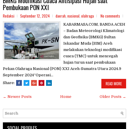
BMKG Modifikasi Cuaca Antisipasi Hujan saat
Pembukaan PON XXI
Redaksi
September 12, 2024
daerah
,
nasional
,
olahraga
No comments
KABARMASA.COM, BANDA ACEH
– Badan Meteorologi Klimatologi
dan Geofisika (BMKG) Sultan
Iskandar Muda (SIM) Aceh
melakukan teknologi modifikasi
cuaca (TMC) untuk mencegah
hujan turun saat pembukaan
Pekan Olahraga Nasional (PON) XXI Aceh-Sumatra Utara 2024.9
September 2024“Operasi...
Share:
READ MORE
← Newer Posts
Home
Older Posts →
SOCIAL PROFILES